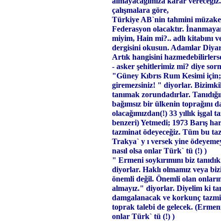
almayacağımıza karar vereceğiz.
çalışmalara göre,
Türkiye AB`nin tahmini müzaker
Federasyon olacaktır. İnanmay
miyim, Hain mi?.. adlı kitabını
dergisini okusun. Adamlar Diyarb
Artık hangisini hazmedebilirlerse
- asker şehitlerimiz mi? diye sorm
"Güney Kıbrıs Rum Kesimi için; 
giremezsiniz! " diyorlar. Bizimk
tanımak zorundadırlar. Tanıdığı
bağımsız bir ülkenin toprağını da
olacağımızdan(!) 33 yıllık işgal 
benzeri) Yetmedi; 1973 Barış har
tazminat ödeyeceğiz. Tüm bu taz
Trakya` y ı versek yine ödeyemey
nasıl olsa onlar Türk` tü (!) )
" Ermeni soykırımını biz tanıdık.
diyorlar. Haklı olmamız veya bi
önemli değil. Önemli olan onları
almayız." diyorlar. Diyelim ki ta
damgalanacak ve korkunç tazmin
toprak talebi de gelecek. (Ermeni
onlar Türk` tü (!) )