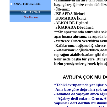
-Yanıltmayayım diye tam bileme
SANAL TUR GEZİLERİ
başa güreştiğimize emin olabilirsi
-Ülkemiz:
SİTE HARİTASI
-İSRAFDA Birinci
Site Haritası
-KUMARDA İkinci
-ALKOLDE Üçüncü
-SİGARADA Dördüncü
**Siz apartmanda oturanlar sokak
apartmana alırsanız avrupada bi
-Yüzlerce Örnek verebilirm aklım
-Kafalarımız değişmediği sürece
-Kafalarımızı değiştirebilsek,ad
toprağını atabilsek,adam gibi d
kalır nede başka bir yere. Dünya
bizim şemsiyemize girmek için uğ
AVRUPA ÇOK MU D
*Tabiki avrupanında yanlışları v
-Ama bize göre doğruları çok sa
-Hollanda da yaşayan amca oğlum 
-"Ağabey dedi onların Orucu, Ab
yapsınlar dört dörtlük müslümünl