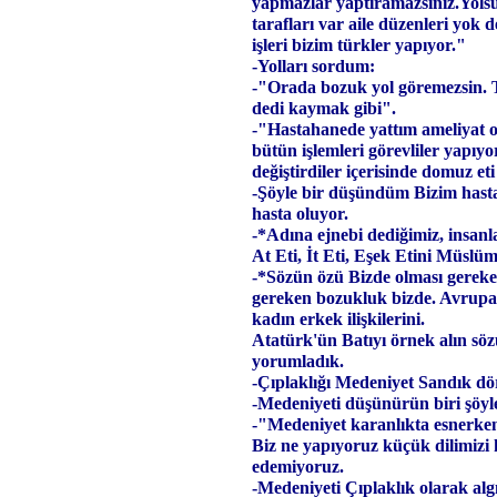
yapmazlar yaptıramazsınız.Yolsu
tarafları var aile düzenleri yok
işleri bizim türkler yapıyor."
-Yolları sordum:
-"Orada bozuk yol göremezsin. 
dedi kaymak gibi".
-"Hastahanede yattım ameliyat o
bütün işlemleri görevliler ya
değiştirdiler içerisinde domuz e
-Şöyle bir düşündüm Bizim hast
hasta oluyor.
-*Adına ejnebi dediğimiz, insanl
At Eti, İt Eti, Eşek Etini Müsl
-*Sözün özü Bizde olması gerek
gereken bozukluk bizde. Avrupalı
kadın erkek ilişkilerini.
Atatürk'ün Batıyı örnek alın sözü
yorumladık.
-Çıplaklığı Medeniyet Sandık dört
-Medeniyeti düşünürün biri şöyle 
-"Medeniyet karanlıkta esnerken s
Biz ne yapıyoruz küçük dilimizi
edemiyoruz.
-Medeniyeti Çıplaklık olarak algı