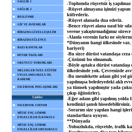
SAĞLIK 1
-Toplumda rüşvetsiz iş yapılmaz
-Rüşvet almayana işimizi yapsın
SAĞLIK 2
küfrederiz.
BESLENME
-Rüşvet alanada dua ederiz.
GİF VE AVATARLAR
-Bence rüşvet alana nasıl bir sıf
verene yakıştırmadığımız sürec
BİRAZDA GÜZELLEŞELİM
-Alanla verenin farkı ne söylermi
BİRAZDA EĞLENCE
*Dünyanın hangi ülkesinde var, 
BAZI KANUNLAR
bariyeri)
-Bu sizce dürüst vatandaşa ceza 
DUVAR YAZILARI
-Çözümü bu olmamalı.
OKUYUCU YORUMLARI
-Böyle aptalca dürüst vatandaşı 
ülkedesinde yok. Çevrenizde avru
MELEKLER ÖZEL EĞİTİM
UYGULAMA OKULU III.
-Bu memlekette adam gibi yol gör
KADEME
yapılmışsa beledeyedeki aklı evve
ya tümsek yapılmıştır yada çukur 
FACEBOOK PAYLAŞIMLARI
çıkıp öğünürler).
Linkler
-Eğer adam gibi yapılmış yolda f
kendinizi şanslı hissedebilirsiniz.
FACEBOOK SAYFAM
-Sorarım size yapılan hangi işl
MİTAT ENÇ GÖRME
standartlara uyuyor.
ENGELLİLER İLKOKULU
**Dünyada
MİTAT ENÇ GÖRME
-Yolsuzlukda, rüşvetde, trafik k
ENGELLİLER ORTAOKULU