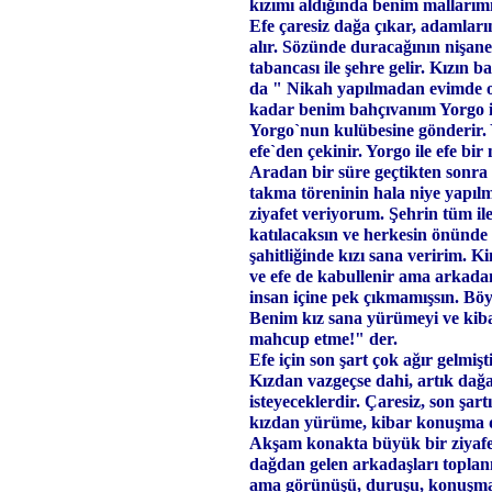
kızımı aldığında benim mallarım
Efe çaresiz dağa çıkar, adamların
alır. Sözünde duracağının nişanes
tabancası ile şehre gelir. Kızın 
da " Nikah yapılmadan evimde o
kadar benim bahçıvanım Yorgo ile
Yorgo`nun kulübesine gönderir. 
efe`den çekinir. Yorgo ile efe bi
Aradan bir süre geçtikten sonra 
takma töreninin hala niye yapılm
ziyafet veriyorum. Şehrin tüm ile
katılacaksın ve herkesin önünde 
şahitliğinde kızı sana veririm. 
ve efe de kabullenir ama arkada
insan içine pek çıkmamışsın. Bö
Benim kız sana yürümeyi ve kiba
mahcup etme!" der.
Efe için son şart çok ağır gelmişt
Kızdan vazgeçse dahi, artık dağa
isteyeceklerdir. Çaresiz, son şar
kızdan yürüme, kibar konuşma der
Akşam konakta büyük bir ziyafet v
dağdan gelen arkadaşları toplanmı
ama görünüşü, duruşu, konuşması 