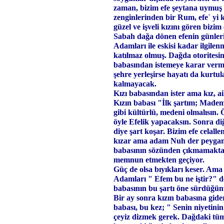
zaman, bizim efe şeytana uymuş ve
zenginlerinden bir Rum, efe` yi
güzel ve işveli kızını gören bizim 
Sabah dağa dönen efenin günleri,
Adamları ile eskisi kadar ilgilen
katılmaz olmuş. Dağda otoritesin
babasından istemeye karar vermiş
şehre yerleşirse hayatı da kurt
kalmayacak.
Kızı babasından ister ama kız, ail
Kızın babası "İlk şartım; Made
gibi kültürlü, medeni olmalısın. 
öyle Efelik yapacaksın. Sonra diğ
diye şart koşar. Bizim efe celalle
kızar ama adam Nuh der peygam
babasının sözünden çıkmamaktad
memnun etmekten geçiyor.
Güç de olsa bıyıkları keser. Ama 
Adamları " Efem bu ne iştir?" d
babasının bu şartı öne sürdüğün
Bir ay sonra kızın babasına gider 
babası, bu kez; " Senin niyetini
çeyiz dizmek gerek. Dağdaki tüm 