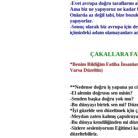
-Evet avrupa doğru taraflarını a
Ama biz ne yapıyoruz ne kadar b
Onlarda az değil tabi, bize bozuk 
yapıyorlar.
-Sonuç olarak biz avrupa için de
içimizdeki adam olamayanları ad
ÇAKALLARA FA
*Benim Bildiğim Fatiha İnsanl
Varsa Düzeltin)
**Nedense doğru iş yapana şu cü
-El alemin doğrusu sen misin?
-Senden başka doğru yok mu?
-Bu dünyayı birtek sen mi? Düze
*İyi güzelde sen düzeltmek için 
-Meydan zaten kalmış çapulcuya
-Bu dünya kendiliğinden mi düz
-Sizlere sesleniyorum Eğitimci k
düzeltebiliriz.