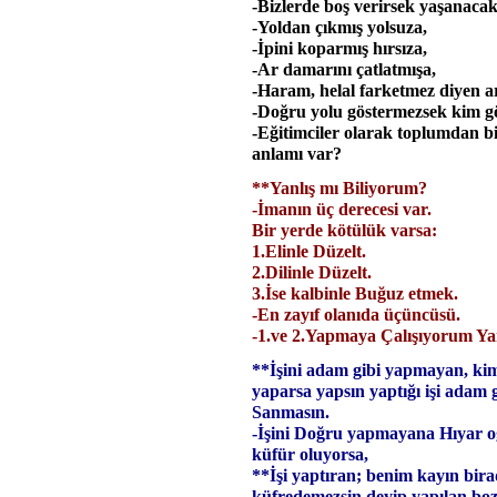
-Bizlerde boş verirsek yaşanacak 
-Yoldan çıkmış yolsuza,
-İpini koparmış hırsıza,
-Ar damarını çatlatmışa,
-Haram, helal farketmez diyen ar
-Doğru yolu göstermezsek kim g
-Eğitimciler olarak toplumdan b
anlamı var?
**Yanlış mı Biliyorum?
-İmanın üç derecesi var.
Bir yerde kötülük varsa:
1.Elinle Düzelt.
2.Dilinle Düzelt.
3.İse kalbinle Buğuz etmek.
-En zayıf olanıda üçüncüsü.
-1.ve 2.Yapmaya Çalışıyorum Ya
**İşini adam gibi yapmayan, kim 
yaparsa yapsın yaptığı işi adam
Sanmasın.
-İşini Doğru yapmayana Hıyar o
küfür oluyorsa,
**İşi yaptıran; benim kayın bir
küfredemezsin deyip yapılan bozu