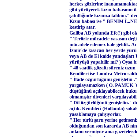
herkes gözlerine inanamamakta
gibi yürüyerek kızın babasının ön
şahitliğinde kızınıza talibim." der
Kızın babası ise " BENİM İ..
kestirip atar.
Galiba AB yolunda Efe(!) gibi ol
" Terörle mücadele yasasını değişt
mücadele edemez hale geldik. Art
İzmir`de kısacası her yerde yürü
veya AB de El kaide yandaşları U
yürüyüşü yapabilir mi? ) Oysa biz
" 48 saatlik gözaltı süreniz uzun
Kendileri ise Londra Metro saldı
" İfade özgürlüğünü genişletin ."
yargılayamazken ( O. PAMUK `
düştüğünü açıklayabilecek hukuk
olmamıştır diyenleri yargılayabil
" Dil özgürlüğünü genişletin." de
açtık. Kendileri (Hollanda) soka
yasaklamaya çalışıyorlar.
" Her türlü şartı yerine getirsen
olduğundan son kararda AB nin 
anlamı vermiyor ama gazetelerde b