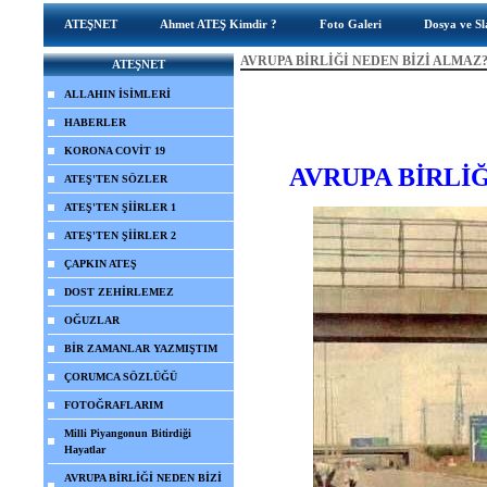
ATEŞNET
Ahmet ATEŞ Kimdir ?
Foto Galeri
Dosya ve Sl
AVRUPA BİRLİĞİ NEDEN BİZİ ALMAZ
ATEŞNET
ALLAHIN İSİMLERİ
HABERLER
KORONA COVİT 19
AVRUPA
BİRLİ
ATEŞ'TEN SÖZLER
ATEŞ'TEN ŞİİRLER 1
ATEŞ'TEN ŞİİRLER 2
ÇAPKIN ATEŞ
DOST ZEHİRLEMEZ
OĞUZLAR
BİR ZAMANLAR YAZMIŞTIM
ÇORUMCA SÖZLÜĞÜ
FOTOĞRAFLARIM
Milli Piyangonun Bitirdiği
Hayatlar
AVRUPA BİRLİĞİ NEDEN BİZİ