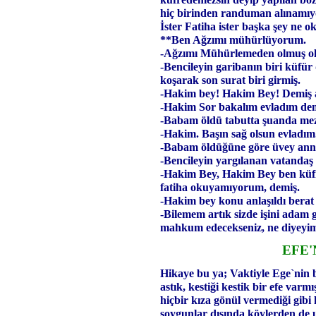
hiç birinden randuman alınamıy
İster Fatiha ister başka şey ne
**Ben Ağzımı mühürlüyorum.
-Ağzımı Mühürlemeden olmuş ol
-Bencileyin garibanın biri küf
koşarak son surat biri girmiş.
-Hakim bey! Hakim Bey! Demiş a
-Hakim Sor bakalım evladım dem
-Babam öldü tabutta şuanda meza
-Hakim. Başın sağ olsun evladım
-Babam öldüğüne göre üvey anne
-Bencileyin yargılanan vatanda
-Hakim Bey, Hakim Bey ben küf
fatiha okuyamıyorum, demiş.
-Hakim bey konu anlaşıldı berat
-Bilemem artık sizde işini adam 
mahkum edecekseniz, ne diyeyim 
EFE'
Hikaye bu ya; Vaktiyle Ege`nin bi
astık, kestiği kestik bir efe var
hiçbir kıza gönül vermediği gib
soygunlar dışında köylerden de 