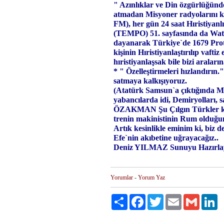
" Azınlıklar ve Din özgürlüğünde
atmadan Misyoner radyolarını k
FM), her gün 24 saat Hıristiyanl
(TEMPO) 51. sayfasında da Watc
dayanarak Türkiye`de 1679 Prote
kişinin Hıristiyanlaştırılıp vaftiz
hıristiyanlaşsak bile bizi araları
* " Özelleştirmeleri hızlandırın.
satmaya kalkışıyoruz.
(Atatürk Samsun`a çıktığında Ma
yabancılarda idi, Demiryolları, s
ÖZAKMAN Şu Çılgın Türkler kit
trenin makinistinin Rum olduğunu
Artık kesinlikle eminim ki, biz d
Efe`nin akıbetine uğrayacağız..
Deniz YILMAZ Sunuyu Hazır
Yorumlar
-
Yorum Yaz
Paylaş
Facebook
Twitter
Email
Gmail
Li