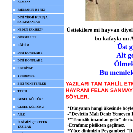
ALMAZ?
PADİŞAHIN İŞİ NE?
DİNİ YİRMİ KURUŞA
SATMAYANLAR
Üsttekilere mi hayvan diyel
NEDEN FAKİRİZ?
bu kafayla mı A
GÖRSELLER
Üst g
EĞİTİM
DİNİ KONULAR 1
Alt g
DİNİ KONULAR 2
Ölmek
EDEBİYAT
Bu memleke
YURDUMUZ
YAZILARI TAM TAHLİL E
BİZİ YÖNETENLER
HAYRANI FELAN SANMAY
TARİH
SÖYLER.
GENEL KÜLTÜR 1
GENEL KÜLTÜR 2
*Dünyanın hangi ükesinde böyle n
-"Devletin Malı Deniz Yemeyen
AİLE
*"Temizlik imandan gelir" deriz
İLGİMİZİ ÇEKECEK
-Etrafımız pislikten geçilmez.
YAZILAR
*Yüce dinimizin Peygamberi "Rü