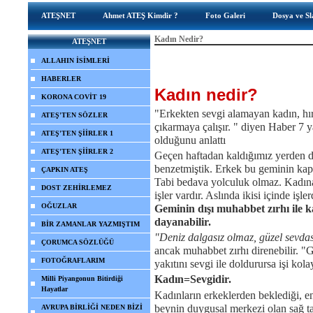
ATEŞNET
Ahmet ATEŞ Kimdir ?
Foto Galeri
Dosya ve Sl
Kadın Nedir?
ATEŞNET
ALLAHIN İSİMLERİ
HABERLER
Kadın nedir?
KORONA COVİT 19
"Erkekten sevgi alamayan kadın, hır
ATEŞ'TEN SÖZLER
çıkarmaya çalışır. " diyen Haber 7 y
ATEŞ'TEN ŞİİRLER 1
olduğunu anlattı
ATEŞ'TEN ŞİİRLER 2
Geçen haftadan kaldığımız yerden d
benzetmiştik. Erkek bu geminin kapt
ÇAPKIN ATEŞ
Tabi bedava yolculuk olmaz. Kadına
DOST ZEHİRLEMEZ
işler vardır. Aslında ikisi içinde işl
OĞUZLAR
Geminin dışı muhabbet zırhı ile ka
dayanabilir.
BİR ZAMANLAR YAZMIŞTIM
"Deniz dalgasız olmaz, güzel sevda
ÇORUMCA SÖZLÜĞÜ
ancak muhabbet zırhı direnebilir. "
FOTOĞRAFLARIM
yakıtını sevgi ile doldurursa işi kol
Kadın=Sevgidir.
Milli Piyangonun Bitirdiği
Hayatlar
Kadınların erkeklerden beklediği, e
beynin duygusal merkezi olan sağ tar
AVRUPA BİRLİĞİ NEDEN BİZİ