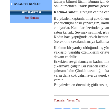
tutmayı bilmesi lâzım. Bunun için d
SANAL TUR GEZİLERİ
onu dümenden uzaklaştırması gereki
Kadın=Candır
. Erkeğin canına can
SİTE HARİTASI
Site Haritası
Bu yüzden kaptanların işi çok önem
yöneticiliğini nasıl yapacağım, karı
etmiyorlar. Kadınlar üzerinde oynan
zaten karışık. Sevmek sevilmek istiyo
Kadın hata yaptığında erkek hemen s
örerek onu cezalandırmaya kalkarsa
Kadının bir yanlışı olduğunda iş yön
yaklaşıp, yaratılış özelliklerini ort
devam edebilir.
Erkekten sevgi alamayan kadın, hırs
çıkarmaya çalışır. Bu yüzden erkek
çalmamalıdır. Çünkü kazandığını ka
varsa daha çok çalışmaya da gerek 
vardır.
Bu yüzden en önemlisi; gülü susuz,
Yorumlar
-
Yorum Yaz