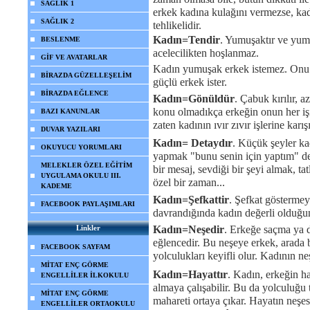
SAĞLIK 1
erkek kadına kulağını vermezse, kadı
SAĞLIK 2
tehlikelidir.
Kadın=Tendir
. Yumuşaktır ve yumu
BESLENME
acelecilikten hoşlanmaz.
GİF VE AVATARLAR
Kadın yumuşak erkek istemez. Onu
BİRAZDA GÜZELLEŞELİM
güçlü erkek ister.
BİRAZDA EĞLENCE
Kadın=Gönüldür
. Çabuk kırılır, 
konu olmadıkça erkeğin onun her işi
BAZI KANUNLAR
zaten kadının ıvır zıvır işlerine kar
DUVAR YAZILARI
Kadın= Detaydır
. Küçük şeyler ka
OKUYUCU YORUMLARI
yapmak "bunu senin için yaptım" dem
MELEKLER ÖZEL EĞİTİM
bir mesaj, sevdiği bir şeyi almak, tat
UYGULAMA OKULU III.
özel bir zaman...
KADEME
Kadın=Şefkattir
. Şefkat göstermey
FACEBOOK PAYLAŞIMLARI
davrandığında kadın değerli olduğu
Linkler
Kadın=Neşedir
. Erkeğe saçma ya d
eğlencedir. Bu neşeye erkek, arada bi
FACEBOOK SAYFAM
yolculukları keyifli olur. Kadının ne
MİTAT ENÇ GÖRME
Kadın=Hayattır
. Kadın, erkeğin h
ENGELLİLER İLKOKULU
almaya çalışabilir. Bu da yolculuğu 
MİTAT ENÇ GÖRME
mahareti ortaya çıkar. Hayatın neş
ENGELLİLER ORTAOKULU