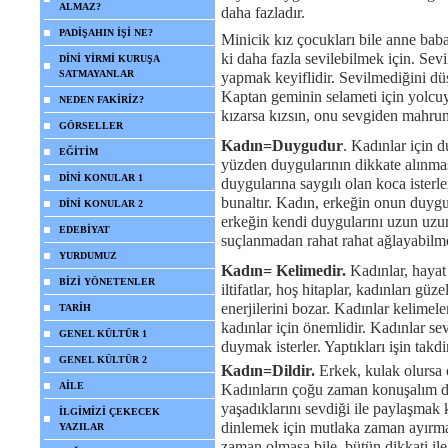
ALMAZ?
daha fazladır.
PADİŞAHIN İŞİ NE?
Minicik kız çocukları bile anne baban
ki daha fazla sevilebilmek için. Sev
DİNİ YİRMİ KURUŞA
SATMAYANLAR
yapmak keyiflidir. Sevilmediğini düş
Kaptan geminin selameti için yolcu
NEDEN FAKİRİZ?
kızarsa kızsın, onu sevgiden mahru
GÖRSELLER
Kadın=Duygudur
. Kadınlar için 
EĞİTİM
yüzden duygularının dikkate alınması
DİNİ KONULAR 1
duygularına saygılı olan koca isterl
bunaltır. Kadın, erkeğin onun duygu
DİNİ KONULAR 2
erkeğin kendi duygularını uzun uzu
EDEBİYAT
suçlanmadan rahat rahat ağlayabilme
YURDUMUZ
Kadın= Kelimedir.
Kadınlar, hayat e
BİZİ YÖNETENLER
iltifatlar, hoş hitaplar, kadınları güze
enerjilerini bozar. Kadınlar kelimel
TARİH
kadınlar için önemlidir. Kadınlar sevi
GENEL KÜLTÜR 1
duymak isterler. Yaptıkları işin takdi
GENEL KÜLTÜR 2
Kadın=Dildir.
Erkek, kulak olursa 
AİLE
Kadınların çoğu zaman konuşalım de
yaşadıklarını sevdiği ile paylaşmak 
İLGİMİZİ ÇEKECEK
dinlemek için mutlaka zaman ayırma
YAZILAR
zaman olmasa bile, bütün dikkati ile