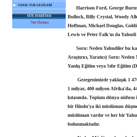
SANAL TUR GEZİLERİ
Harrison Ford, George Burns, 
SİTE HARİTASI
Bullock, Billy Crystal, Woody Al
Site Haritası
Hoffman, Michael Douglas, Goldi
Lewis ve Peter Falk'ın da Yahudi
Soru: Neden Yahudiler bu kada
Araştırıcı, Yaratıcı) Soru: Ned
Yanlış Eğitim veya Sıfır Eğitim (
Gezegenimizde yaklaşık 1 476
1 milyar, 400 milyon Afrika'da, 
kıtasında. Toplam dünya nüfusu i
bir Hindu'ya iki müslüman düşmekt
müslüman vardır ve her bir Yahu
bulunmaktadır.