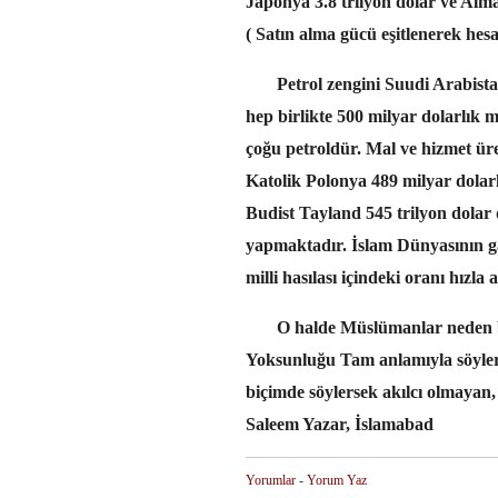
Japonya 3.8 trilyon dolar ve Alma
( Satın alma gücü eşitlenerek hesa
Petrol zengini Suudi Arabistan,
hep birlikte 500 milyar dolarlık 
çoğu petroldür. Mal ve hizmet üre
Katolik Polonya 489 milyar dolarl
Budist Tayland 545 trilyon dolar
yapmaktadır. İslam Dünyasının gay
milli hasılası içindeki oranı hızla
O halde Müslümanlar neden bu
Yoksunluğu Tam anlamıyla söylers
biçimde söylersek akılcı olmayan,
Saleem Yazar, İslamabad
Yorumlar
-
Yorum Yaz