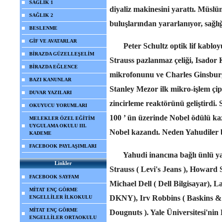
SAĞLIK 1
diyaliz makinesini yarattı. Müsl
SAĞLIK 2
buluşlarından yararlanıyor, sağlı
BESLENME
GİF VE AVATARLAR
Peter Schultz optik lif kabloyu,
BİRAZDA GÜZELLEŞELİM
Strauss pazlanmaz çeliği, Isador Ki
BİRAZDA EĞLENCE
mikrofonunu ve Charles Ginsburg 
BAZI KANUNLAR
Stanley Mezor ilk mikro-işlem çipi
DUVAR YAZILARI
zincirleme reaktörünü geliştirdi.
OKUYUCU YORUMLARI
100 ’
ün üzerinde Nobel ödülü ka
MELEKLER ÖZEL EĞİTİM
UYGULAMA OKULU III.
Nobel kazandı. Neden Yahudiler 
KADEME
FACEBOOK PAYLAŞIMLARI
Yahudi inancına bağlı ünlü yat
Linkler
Strauss ( Levi's Jeans ), Howard S
FACEBOOK SAYFAM
Michael Dell ( Dell Bilgisayar), 
MİTAT ENÇ GÖRME
DKNY), Irv Robbins ( Baskins & 
ENGELLİLER İLKOKULU
MİTAT ENÇ GÖRME
Dougnuts ). Yale Üniversitesi'nin
ENGELLİLER ORTAOKULU