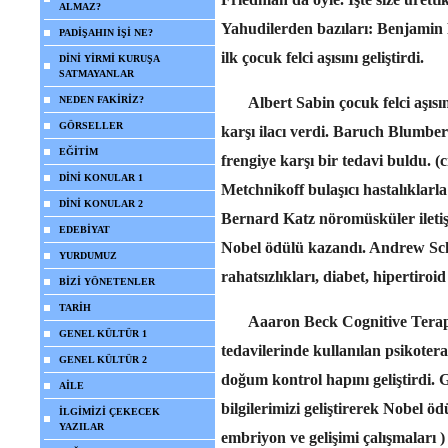
ALMAZ?
Yahudilerden bazıları: Benjamin R
PADİŞAHIN İŞİ NE?
ilk çocuk felci aşısını geliştirdi.
DİNİ YİRMİ KURUŞA
SATMAYANLAR
NEDEN FAKİRİZ?
Albert Sabin çocuk felci aşısını
GÖRSELLER
karşı ilacı verdi. Baruch Blumberg
EĞİTİM
frengiye karşı bir tedavi buldu. (c
DİNİ KONULAR 1
Metchnikoff bulaşıcı hastalıklarla
DİNİ KONULAR 2
Bernard Katz nöromüsküler iletişim
EDEBİYAT
Nobel ödülü kazandı. Andrew Scha
YURDUMUZ
rahatsızlıkları, diabet, hipertiroid
BİZİ YÖNETENLER
TARİH
Aaaron Beck Cognitive Terapi 
GENEL KÜLTÜR 1
tedavilerinde kullanılan psikotera
GENEL KÜLTÜR 2
doğum kontrol hapını geliştirdi.
AİLE
bilgilerimizi geliştirerek Nobel ö
İLGİMİZİ ÇEKECEK
YAZILAR
embriyon ve gelişimi çalışmaları 