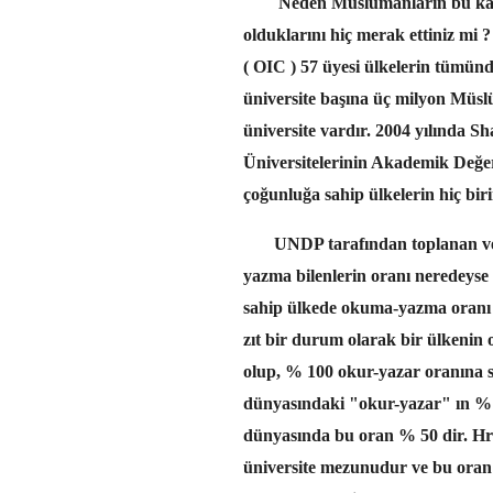
Neden Müslümanların bu kada
olduklarını hiç merak ettiniz mi
( OIC ) 57 üyesi ülkelerin tümün
üniversite başına üç milyon Mü
üniversite vardır. 2004 yılında S
Üniversitelerinin Akademik Değer
çoğunluğa sahip ülkelerin hiç biri
UNDP tarafından toplanan ver
yazma bilenlerin oranı neredeys
sahip ülkede okuma-yazma oran
zıt bir durum olarak bir ülkeni
olup, % 100 okur-yazar oranına 
dünyasındaki "okur-yazar" ın % 
dünyasında bu oran % 50 dir. Hr
üniversite mezunudur ve bu ora