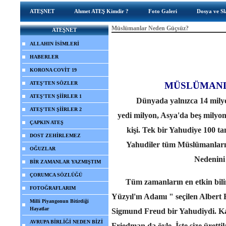
ATEŞNET
Ahmet ATEŞ Kimdir ?
Foto Galeri
Dosya ve Sl
Müslümanlar Neden Güçsüz?
ATEŞNET
ALLAHIN İSİMLERİ
HABERLER
KORONA COVİT 19
ATEŞ'TEN SÖZLER
MÜSLÜMANL
ATEŞ'TEN ŞİİRLER 1
Dünyada yalnızca 14 milyon
ATEŞ'TEN ŞİİRLER 2
yedi milyon, Asya'da beş milyon
ÇAPKIN ATEŞ
kişi. Tek bir Yahudiye 100
DOST ZEHİRLEMEZ
Yahudiler tüm Müslümanları
OĞUZLAR
Nedenini 
BİR ZAMANLAR YAZMIŞTIM
ÇORUMCA SÖZLÜĞÜ
Tüm zamanların en etkin bilim 
FOTOĞRAFLARIM
Yüzyıl'ın Adamı " seçilen Albert 
Milli Piyangonun Bitirdiği
Hayatlar
Sigmund Freud bir Yahudiydi. K
AVRUPA BİRLİĞİ NEDEN BİZİ
Friedman da öyle. İşte size üretti