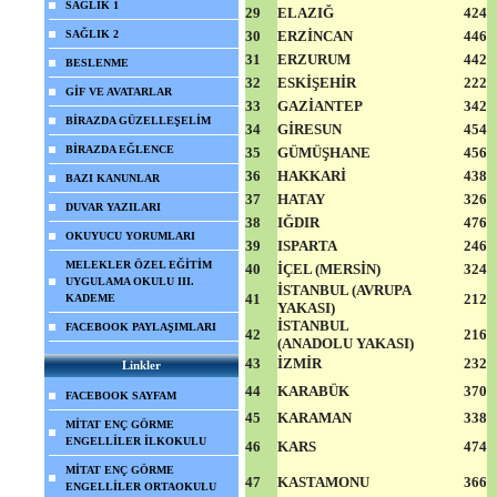
SAĞLIK 1
29
ELAZIĞ
424
SAĞLIK 2
30
ERZİNCAN
446
31
ERZURUM
442
BESLENME
32
ESKİŞEHİR
222
GİF VE AVATARLAR
33
GAZİANTEP
342
BİRAZDA GÜZELLEŞELİM
34
GİRESUN
454
BİRAZDA EĞLENCE
35
GÜMÜŞHANE
456
36
HAKKARİ
438
BAZI KANUNLAR
37
HATAY
326
DUVAR YAZILARI
38
IĞDIR
476
OKUYUCU YORUMLARI
39
ISPARTA
246
MELEKLER ÖZEL EĞİTİM
40
İÇEL (MERSİN)
324
UYGULAMA OKULU III.
İSTANBUL (AVRUPA
41
212
KADEME
YAKASI)
İSTANBUL
FACEBOOK PAYLAŞIMLARI
42
216
(ANADOLU YAKASI)
43
İZMİR
232
Linkler
44
KARABÜK
370
FACEBOOK SAYFAM
45
KARAMAN
338
MİTAT ENÇ GÖRME
ENGELLİLER İLKOKULU
46
KARS
474
MİTAT ENÇ GÖRME
47
KASTAMONU
366
ENGELLİLER ORTAOKULU