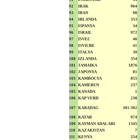
92
IRAK
964
93
IRAN
98
94
IRLANDA
353
95
ISPANYA
34
96
ISRAIL
972
97
ISVEC
46
98
ISVICRE
41
99
ITALYA
39
100
IZLANDA
354
101
JAMAIKA
1876
102
JAPONYA
81
103
KAMBOCYA
855
104
KAMERUN
237
105
KANADA
1
106
KAP VERD
238
107
KARADAG
381-382
108
KATAR
974
109
KAYMAN ADALARI
1345
110
KAZAKISTAN
7
111
KENYA
254