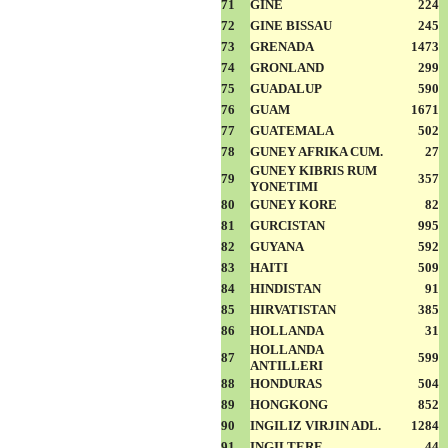
71
GINE
224
72
GINE BISSAU
245
73
GRENADA
1473
74
GRONLAND
299
75
GUADALUP
590
76
GUAM
1671
77
GUATEMALA
502
78
GUNEY AFRIKA CUM.
27
GUNEY KIBRIS RUM
79
357
YONETIMI
80
GUNEY KORE
82
81
GURCISTAN
995
82
GUYANA
592
83
HAITI
509
84
HINDISTAN
91
85
HIRVATISTAN
385
86
HOLLANDA
31
HOLLANDA
87
599
ANTILLERI
88
HONDURAS
504
89
HONGKONG
852
90
INGILIZ VIRJIN ADL.
1284
91
INGILTERE
44