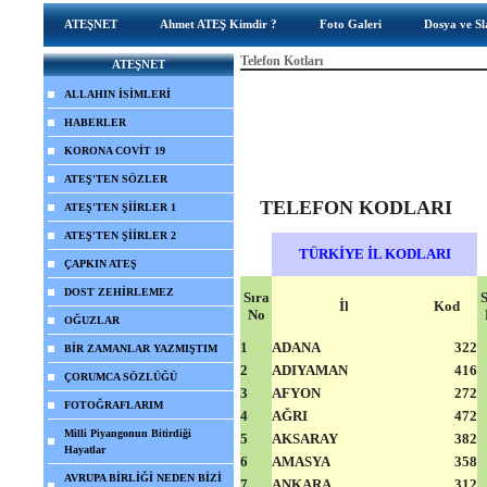
ATEŞNET
Ahmet ATEŞ Kimdir ?
Foto Galeri
Dosya ve Sl
Telefon Kotları
ATEŞNET
ALLAHIN İSİMLERİ
HABERLER
KORONA COVİT 19
ATEŞ'TEN SÖZLER
TELEFON KODLARI
ATEŞ'TEN ŞİİRLER 1
ATEŞ'TEN ŞİİRLER 2
TÜRKİYE İL KODLARI
ÇAPKIN ATEŞ
DOST ZEHİRLEMEZ
Sıra
S
İl
Kod
No
OĞUZLAR
1
ADANA
322
BİR ZAMANLAR YAZMIŞTIM
2
ADIYAMAN
416
ÇORUMCA SÖZLÜĞÜ
3
AFYON
272
FOTOĞRAFLARIM
4
AĞRI
472
Milli Piyangonun Bitirdiği
5
AKSARAY
382
Hayatlar
6
AMASYA
358
AVRUPA BİRLİĞİ NEDEN BİZİ
7
ANKARA
312