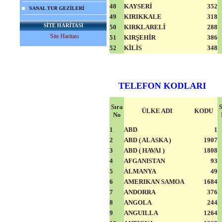
48
KAYSERİ
352
SANAL TUR GEZİLERİ
49
KIRIKKALE
318
SİTE HARİTASI
50
KIRKLARELİ
288
Site Haritası
51
KIRŞEHİR
386
52
KİLİS
348
TELEFON KODLARI
Sıra
S
ÜLKE ADI
KODU
No
1
ABD
1
2
ABD ( ALASKA )
1907
3
ABD ( HAVAI )
1808
4
AFGANISTAN
93
5
ALMANYA
49
6
AMERIKAN SAMOA
1684
7
ANDORRA
376
8
ANGOLA
244
9
ANGUILLA
1264