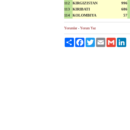
112
KIRGIZISTAN
996
113
KIRIBATI
686
114
KOLOMBIYA
57
Yorumlar
-
Yorum Yaz
Paylaş
Facebook
Twitter
Email
Gmail
Li