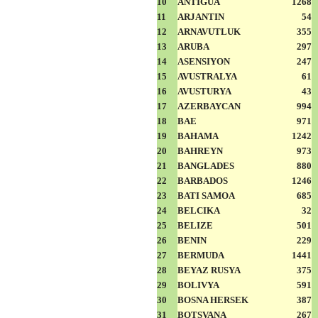
10
ANTIGUA
1268
11
ARJANTIN
54
12
ARNAVUTLUK
355
13
ARUBA
297
14
ASENSIYON
247
15
AVUSTRALYA
61
16
AVUSTURYA
43
17
AZERBAYCAN
994
18
BAE
971
19
BAHAMA
1242
20
BAHREYN
973
21
BANGLADES
880
22
BARBADOS
1246
23
BATI SAMOA
685
24
BELCIKA
32
25
BELIZE
501
26
BENIN
229
27
BERMUDA
1441
28
BEYAZ RUSYA
375
29
BOLIVYA
591
30
BOSNA HERSEK
387
31
BOTSVANA
267