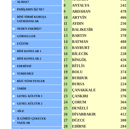
ALMAZ?
8
ANTALYA
242
PADİŞAHIN İŞİ NE?
9
ARDAHAN
478
DİNİ YİRMİ KURUŞA
10
ARTVİN
466
SATMAYANLAR
11
AYDIN
256
NEDEN FAKİRİZ?
12
BALIKESİR
266
13
BARTIN
378
GÖRSELLER
14
BATMAN
488
EĞİTİM
15
BAYBURT
458
DİNİ KONULAR 1
16
BİLECİK
228
DİNİ KONULAR 2
17
BİNGÖL
426
18
BİTLİS
434
EDEBİYAT
19
BOLU
374
YURDUMUZ
20
BURDUR
248
BİZİ YÖNETENLER
21
BURSA
224
TARİH
22
ÇANAKKALE
286
23
ÇANKIRI
376
GENEL KÜLTÜR 1
24
ÇORUM
364
GENEL KÜLTÜR 2
25
DENİZLİ
258
AİLE
26
DİYARBAKIR
412
İLGİMİZİ ÇEKECEK
27
DÜZCE
380
YAZILAR
28
EDİRNE
284