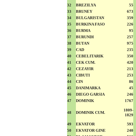
32
BREZILYA
55
33
BRUNEY
673
34
BULGARISTAN
359
35
BURKINA FASO
226
36
BURMA
95
37
BURUNDI
257
38
BUTAN
975
39
CAD
235
40
CEBELITARIK
350
41
CEK CUM.
420
42
CEZAYIR
213
43
CIBUTI
253
44
CIN
86
45
DANIMARKA
45
46
DIEGO GARSIA
246
47
DOMINIK
1767
1809-
48
DOMINIK CUM.
1829
49
EKVATOR
593
50
EKVATOR GINE
240