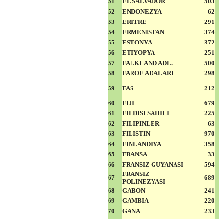
51
EL SALVADOR
503
52
ENDONEZYA
62
53
ERITRE
291
54
ERMENISTAN
374
55
ESTONYA
372
56
ETIYOPYA
251
57
FALKLAND ADL.
500
58
FAROE ADALARI
298
59
FAS
212
60
FIJI
679
61
FILDISI SAHILI
225
62
FILIPINLER
63
63
FILISTIN
970
64
FINLANDIYA
358
65
FRANSA
33
66
FRANSIZ GUYANASI
594
FRANSIZ
67
689
POLINEZYASI
68
GABON
241
69
GAMBIA
220
70
GANA
233