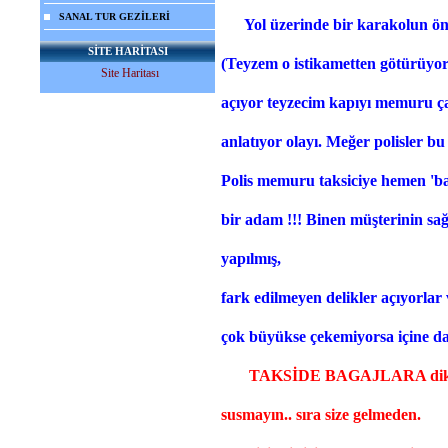
SANAL TUR GEZİLERİ
Yol üzerinde bir karakolun ö
SİTE HARİTASI
(Teyzem o istikametten götürüyor
Site Haritası
açıyor teyzecim kapıyı memuru ç
anlatıyor olayı.
Meğer polisler bu 
Polis memuru taksiciye hemen 'ba
bir adam !!!
Binen müşterinin sağ
yapılmış,
fark edilmeyen delikler açıyorlar
çok büyükse çekemiyorsa içine dal
TAKSİDE BAGAJLARA dikkat 
susmayın.. sıra size gelmeden.