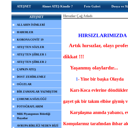
ATEŞNET
Ahmet ATEŞ Kimdir ?
Foto Galeri
Dosya ve Sl
Hırsızlar Çağ Atladı
ATEŞNET
ALLAHIN İSİMLERİ
HABERLER
HIRSIZLARIMIZDA
KORONA COVİT 19
Artık hırsızlar, olayı pro
ATEŞ'TEN SÖZLER
ATEŞ'TEN ŞİİRLER 1
dikkat !!!
ATEŞ'TEN ŞİİRLER 2
Yaşanmış olaylardır...
ÇAPKIN ATEŞ
DOST ZEHİRLEMEZ
1
- Yine bir başka Olayda
OĞUZLAR
Karı-Koca evlerine döndükleri
BİR ZAMANLAR YAZMIŞTIM
ÇORUMCA SÖZLÜĞÜ
gayet şık bir takım elbise giymiş ve
FOTOĞRAFLARIM
Karşılaşma anında yabancı, ev
Milli Piyangonun Bitirdiği
Hayatlar
Komşularınız tarafından ihbar ald
AVRUPA BİRLİĞİ NEDEN BİZİ