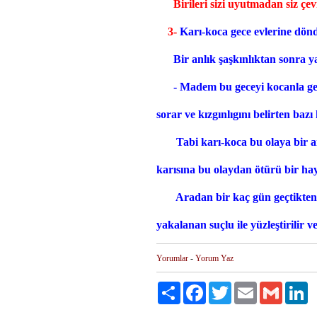
Birileri sizi uyutmadan siz çevr
3-
Karı-koca gece evlerine dön
Bir anlık şaşkınlıktan sonra y
- Madem bu geceyi kocanla geçi
sorar ve kızgınlıgını belirten baz
Tabi karı-koca bu olaya bir 
karısına bu olaydan ötürü bir hay
Aradan bir kaç gün geçtikten s
yakalanan suçlu ile yüzleştirilir ve
Yorumlar
-
Yorum Yaz
Paylaş
Facebook
Twitter
Email
Gmail
Li