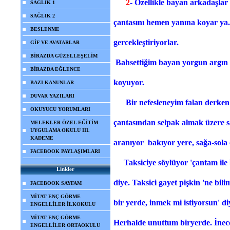
2
- Özellikle bayan arkadaşlar
SAĞLIK 1
SAĞLIK 2
çantasını hemen yanına koyar ya..
BESLENME
gercekleştiriyorlar.
GİF VE AVATARLAR
BİRAZDA GÜZELLEŞELİM
Bahsettiğim bayan yorgun argın b
BİRAZDA EĞLENCE
koyuyor.
BAZI KANUNLAR
DUVAR YAZILARI
Bir nefesleneyim falan derken şo
OKUYUCU YORUMLARI
çantasından selpak almak
üzere 
MELEKLER ÖZEL EĞİTİM
UYGULAMA OKULU III.
KADEME
aranıyor bakıyor yere, sağa-sola 
FACEBOOK PAYLAŞIMLARI
Taksiciye söylüyor 'çantam ile 
Linkler
diye.
Taksici gayet pişkin 'ne bi
FACEBOOK SAYFAM
MİTAT ENÇ GÖRME
bir yerde, inmek mi istiyorsun' di
ENGELLİLER İLKOKULU
MİTAT ENÇ GÖRME
Herhalde unuttum biryerde. İne
ENGELLİLER ORTAOKULU