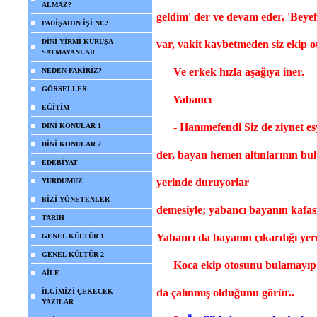
ALMAZ?
geldim' der ve devam eder,
'Beye
PADİŞAHIN İŞİ NE?
DİNİ YİRMİ KURUŞA
var,
vakit kaybetmeden siz ekip o
SATMAYANLAR
V
e erkek hızla aşağıya iner.
NEDEN FAKİRİZ?
GÖRSELLER
Yabancı
EĞİTİM
- Hanımefendi Siz de ziynet esy
DİNİ KONULAR 1
DİNİ KONULAR 2
der,
bayan hemen altınlarının bul
EDEBİYAT
yerinde duruyorlar
YURDUMUZ
BİZİ YÖNETENLER
demesiyle; yabancı bayanın kafası
TARİH
Yabancı da bayanın çıkardığı yerde
GENEL KÜLTÜR 1
GENEL KÜLTÜR 2
Koca ekip otosunu bulamayıp evi
AİLE
da
çalınmış olduğunu görür..
İLGİMİZİ ÇEKECEK
YAZILAR