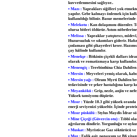
kuvvetlenmesini sağlıyor..
• Mazı :
Yaprakları siğilleri yok etmekt
yapılır. Gebe kalmayı önlemek için kull
kullanıldığı bilinir. Basur memelerinde
• Melekotu :
Kan dolaşımını düzenler. T
olursa bitleri öldürür. Astım nöbetlerine
• Melissa :
Yapraklar yatıştırıcı, mîdevî, 
Huzursuzluk ve sıkıntıları giderir. Hafı
çınlaması gibi şikayetleri keser. Hazıms
çay hâlinde kullanılır.
• Menekşe :
Bitkinin çiçekli dalları idra
olarak ve romatizmaya karşı kullanılır
• Menengiç :
Terebinthina Chia Dahilen i
• Mersin :
Meyveleri yemiş olarak, kabızl
• Mersin yağı :
Oleum Myrti Dahilen bron
tedavisinde ve şeker hastalığına karşı 
• Meyankökü :
Grip, nezle, anjin ve nef
Yüksek tansiyonu düşürür.
• Mısır :
Yüzde 18.3 gibi yüksek oranda l
enerji seviyenizi yükseltir. İçinde prote
• Mısır püskülü :
Stylus Maydis İdrar sö
• Mine Çiçeği (Güvercin otu) :
Tıbbî olar
ağrılarını dindirir. Yorgunluğu ve uyku
• Muskat :
Myristicae Gaz söktürücü ve an
• Muz :
Folik asit, potasyum ve B6 vita