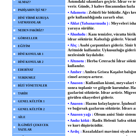
Astımdaki sıkıntıları geçirir. İdrar ve t
ALMAZ?
verir. Günde, 3 kahve fincanından fazla
PADİŞAHIN İŞİ NE?
• Adamotu :
Zehirli bir bitkidir. Ağrı kesi
gele kullanıldığında zararlı olur.
DİNİ YİRMİ KURUŞA
SATMAYANLAR
• Ahlat (Yabanarmudu ) :
Meyveleri ishal
yaraya sürülür.
NEDEN FAKİRİZ?
• Ahududu
:
Kanı temizler, vücutta birik
GÖRSELLER
idrar söktürür. Kabızlığı giderir. Vücud
• Alıç :
Asabi çarpıntıları giderir. Sinir
EĞİTİM
Aritmide kullanılır. Uykusuzluğu gideri
DİNİ KONULAR 1
nezlesinde faydalıdır.
• Altınotu :
Herba Ceterachi İdrar söktür
DİNİ KONULAR 2
kullanılır.
EDEBİYAT
• Amber :
Ambra Grisea Kaşalot balığında
cinsel arzuyu artırır.
YURDUMUZ
• Anason :
Kullanilan kismi, meyvalari 
BİZİ YÖNETENLER
sonra toplanir ve gölgede kurutulur. Haz
gazlarini söktürür. Idrar artirir. Migren
TARİH
görülen sikayetleri giderir.
GENEL KÜLTÜR 1
• Anason :
Hazmı kolaylaştırır. İştahsızl
ve bağırsak gazlarını söktürür. İdrarı a
GENEL KÜLTÜR 2
• Anason yağı :
Oleum anisi Sinir sistem
AİLE
• Andız kökü :
Radix Helenii Safra söktü
ve kurt düşürücüdür.
İLGİMİZİ ÇEKECEK
YAZILAR
• Ardıç :
Kozalaklari mavimsi siyah renkl