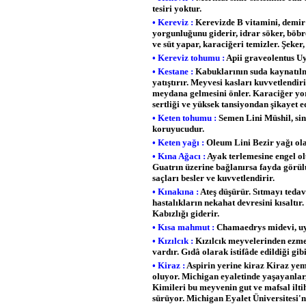
tesiri yoktur.
• Kereviz :
Kerevizde B vitamini, demir v
yorgunluğunu giderir, idrar söker, böb
ve süt yapar, karaciğeri temizler. Şeke
• Kereviz tohumu :
Apii graveolentus Uyar
• Kestane :
Kabuklarının suda kaynatılmas
yatıştırır. Meyvesi kasları kuvvetlendi
meydana gelmesini önler. Karaciğer yorg
sertliği ve yüksek tansiyondan şikayet 
• Keten tohumu :
Semen Lini Müshil, sind
koruyucudur.
• Keten yağı :
Oleum Lini Bezir yağı olar
• Kına Ağacı :
Ayak terlemesine engel ol
Guatrın üzerine bağlanırsa fayda görülür
saçları besler ve kuvvetlendirir.
• Kınakına :
Ateş düşürür. Sıtmayı tedav
hastalıkların nekahat devresini kısaltır.
Kabızlığı giderir.
• Kısa mahmut :
Chamaedrys midevi, uyar
• Kızılcık :
Kızılcık meyvelerinden ezme,
vardır. Gıdâ olarak istifâde edildiği gi
• Kiraz :
Aspirin yerine kiraz Kiraz yem
oluyor. Michigan eyaletinde yaşayanlar, 
Kimileri bu meyvenin gut ve mafsal ilt
sürüyor. Michigan Eyalet Üniversitesi