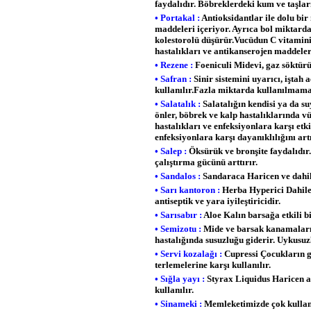
faydalıdır. Böbreklerdeki kum ve taşla
• Portakal :
Antioksidantlar ile dolu bir
maddeleri içeriyor. Ayrıca bol miktarda
kolestorolü düşürür.Vucüdun C vitamini,
hastalıkları ve antikanserojen maddeler
• Rezene :
Foeniculi Midevi, gaz söktürüc
• Safran :
Sinir sistemini uyarıcı, iştah 
kullanılır.Fazla miktarda kullanılmama
• Salatalık :
Salatalığın kendisi ya da su
önler, böbrek ve kalp hastalıklarında v
hastalıkları ve enfeksiyonlara karşı et
enfeksiyonlara karşı dayanıklılığını art
• Salep :
Öksürük ve bronşite faydalıdır.
çalıştırma gücünü arttırır.
• Sandalos :
Sandaraca Haricen ve dahile
• Sarı kantoron :
Herba Hyperici Dahilen 
antiseptik ve yara iyileştiricidir.
• Sarısabır :
Aloe Kalın barsağa etkili b
• Semizotu :
Mide ve barsak kanamalarınd
hastalığında susuzluğu giderir. Uykusuz
• Servi kozalağı :
Cupressi Çocukların g
terlemelerine karşı kullanılır.
• Sığla yayı :
Styrax Liquidus Haricen ant
kullanılır.
• Sinameki :
Memleketimizde çok kullanıl