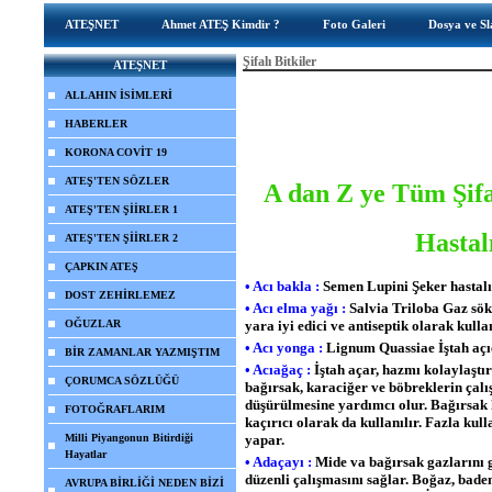
ATEŞNET
Ahmet ATEŞ Kimdir ?
Foto Galeri
Dosya ve Sl
Şifalı Bitkiler
ATEŞNET
ALLAHIN İSİMLERİ
HABERLER
KORONA COVİT 19
ATEŞ'TEN SÖZLER
A dan Z ye Tüm Şifal
ATEŞ'TEN ŞİİRLER 1
Hastalı
ATEŞ'TEN ŞİİRLER 2
ÇAPKIN ATEŞ
• Acı bakla :
Semen Lupini Şeker hastalığ
DOST ZEHİRLEMEZ
• Acı elma yağı :
Salvia Triloba Gaz söktü
OĞUZLAR
yara iyi edici ve antiseptik olarak kulla
• Acı yonga :
Lignum Quassiae İştah açıc
BİR ZAMANLAR YAZMIŞTIM
• Acıağaç :
İştah açar, hazmı kolaylaştırı
ÇORUMCA SÖZLÜĞÜ
bağırsak, karaciğer ve böbreklerin çalış
düşürülmesine yardımcı olur. Bağırsak
FOTOĞRAFLARIM
kaçırıcı olarak da kullanılır. Fazla kul
Milli Piyangonun Bitirdiği
yapar.
Hayatlar
• Adaçayı :
Mide va bağırsak gazlarını g
düzenli çalışmasını sağlar. Boğaz, badem
AVRUPA BİRLİĞİ NEDEN BİZİ