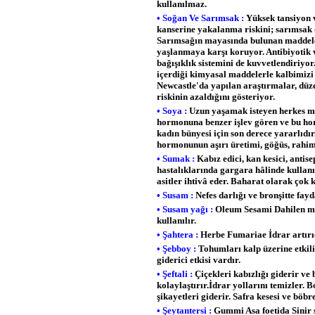
kullanılmaz.
• Soğan Ve Sarımsak :
Yüksek tansiyon ve
kanserine yakalanma riskini; sarımsak 
Sarımsağın mayasında bulunan maddeler
yaşlanmaya karşı koruyor. Antibiyotik v
bağışıklık sistemini de kuvvetlendiriyor.
içerdiği kimyasal maddelerle kalbimizi 
Newcastle'da yapılan araştırmalar, düz
riskinin azaldığını gösteriyor.
• Soya :
Uzun yaşamak isteyen herkes mut
hormonuna benzer işlev gören ve bu hor
kadın bünyesi için son derece yararlıdı
hormonunun aşırı üretimi, göğüs, rahim
• Sumak :
Kabız edici, kan kesici, antisep
hastalıklarında gargara hâlinde kullan
asitler ihtivâ eder. Baharat olarak çok k
• Susam :
Nefes darlığı ve bronşitte fayd
• Susam yağı :
Oleum Sesami Dahilen müsh
kullanılır.
• Şahtera :
Herbe Fumariae İdrar artırıcı
• Şebboy :
Tohumları kalp üzerine etkili 
giderici etkisi vardır.
• Şeftali :
Çiçekleri kabızlığı giderir ve
kolaylaştırır.İdrar yollarını temizler.
şikayetleri giderir. Safra kesesi ve böbr
• Şeytantersi :
Gummi Asa foetida Sinir si