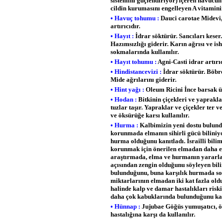
sistemini güçlendiriyor) içeren havucun
cildin kurumasını engelleyen A vitamin
• Havuç tohumu :
Dauci carotae Midevi, 
artırıcıdır.
• Hayıt :
İdrar söktürür. Sancıları keser
Hazımsızlığı giderir. Karın ağrısı ve isha
sokmalarında kullanılır.
• Hayıt tohumu :
Agni-Casti idrar artırıc
• Hindistancevizi :
İdrar söktürür. Böbr
Mide ağrılarını giderir.
• Hint yağı :
Oleum Ricini İnce barsak ü
• Hodan :
Bitkinin çiçekleri ve yaprakla
tuzlar taşır. Yapraklar ve çiçekler ter 
ve öksürüğe karsı kullanılır.
• Hurma :
Kalbimizin yeni dostu bulun
korunmada elmanın sihirli gücü biliniy
hurma olduğunu kanıtladı. İsrailli bil
korunmak için önerilen elmadan daha etk
araştırmada, elma ve hurmanın yararları
açısından zengin olduğunu söyleyen bil
bulunduğunu, buna karşılık hurmada s
miktarlarının elmadan iki kat fazla oldu
halinde kalp ve damar hastalıkları risk
daha çok kabuklarında bulunduğunu kay
• Hünnap :
Jujubae Göğüs yumuşatıcı, ök
hastalığına karşı da kullanılır.