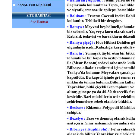
• Baldıran ( Ağuotu) :
Nemli yerlerde yet
ilaçlarında kullanılmaz.Tıpta, özellikle 
SANAL TUR GEZİLERİ
ve siyatik, tetanoz ile epilepsi hastalıkl
SİTE HARİTASI
• Balıkotu :
Fructus Cocculi indici Dahil
kullanılır. Tehlikeli bir drogdur.
Site Haritası
• Bamya :
Meyvesi beş bölmeli,tohumları
bir sebzedir. Yaş veya kuru olarak sarf e
Kabızlık tedavisi ve barsakların düzenli
• Bamya çiçeği :
Flos Hibisci Dahilen gö
olgunlaştırıcıdır.Kabızlığa karşı etkili
• Banotu :
Yumuşak tüylü, otsu bir bitki
tohumlu ve bir kapakla açılıp tohumları
ile (Mısır Banotu) tedavi sahasında kul
Bilhassa alkaloit endüstrisi için önem
Trakya’da bulunur. Meyvaları çanak yap
kapsüldür. Bu kapsül içinde gri esmer 
miktarda tohum bulunur.Bitkinin kullan
Yapraklar, bitki çiçekli iken toplanır 
alınır, güneşte ya da 40-50 derecelik fı
kesicidir. Bazi müshillerin tesir edebil
zehirlenmelere sebeb olan bir bitkidir.
• Besbase :
Rhizoma Polypodii Müshil, s
sahiptir.
• Bezelye :
Taze ve donmuş olarak kullanı
asit içerir. Sinir sisteminde sorunları ol
• Biberiye ( Kuşdili otu) :
1-2 m yüksekli
olarak da bilinir.Yapraklar ve çiçekleri