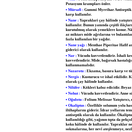
Potasyum krampları önler.
• Mürsafi :
Gummi Myrrihae Antiseptik v
karşı kullanılır.
• Nane :
Yapraklari çay hâlinde yatıştırı
kullanılır. Bunun yanında çeşitli ilâçlar
kurutulmuş olarak yemeklere konur. Nâne
az miktarı mîde ağrılarına ve bulantıla
fazla kullanılan bir yağdır.
• Nane yağı :
Menthae Piperitae Hafif ant
giderici olarak kullanılır.
• Nar :
Vücudu kuvvetlendirir. İshali kes
kuvvetlendirir. Mide, bağırsak hastalığı
kullanmamalıdır.
• Nazarotu :
Ekzama, basura karşı ve tüt
• Nergis :
Kusturucu ve ishal etkilidir. K
olarak çay hâlinde kullanlır.
• Nilüfer :
Kökleri kabız edicidir. Beyaz 
• Nohut :
Vücudu kuvvetlendirir. Anne sü
• Oğulotu :
Folium Melissae Yatıştırıcı, m
• Okaliptus :
Özellikle solunum yolu has
iltihaplarını giderir. İdrar yollarını te
antiseptik olarak da kullanılır. Ökali
kullanıldığı gibi, yağının tıpta da pekç
koku hâlinde de kullanılır. Yapraklar n
sokmalarına, her nevî ateşlenmeye, nezle