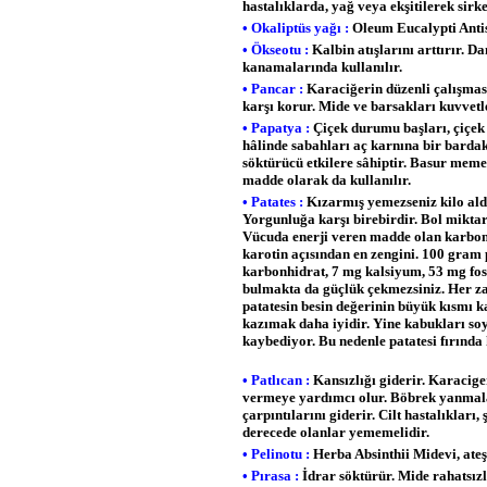
hastalıklarda, yağ veya ekşitilerek sirk
• Okaliptüs yağı :
Oleum Eucalypti Antis
• Ökseotu :
Kalbin atışlarını arttırır. D
kanamalarında kullanılır.
• Pancar :
Karaciğerin düzenli çalışması
karşı korur. Mide ve barsakları kuvvetlen
• Papatya :
Çiçek durumu başları, çiçe
hâlinde sabahları aç karnına bir bardak iç
söktürücü etkilere sâhiptir. Basur memel
madde olarak da kullanılır.
• Patates :
Kızarmış yemezseniz kilo aldır
Yorgunluğa karşı birebirdir. Bol miktard
Vücuda enerji veren madde olan karbonhi
karotin açısından en zengini. 100 gram 
karbonhidrat, 7 mg kalsiyum, 53 mg fosf
bulmakta da güçlük çekmezsiniz. Her za
patatesin besin değerinin büyük kısmı 
kazımak daha iyidir. Yine kabukları soy
kaybediyor. Bu nedenle patatesi fırınd
• Patlıcan :
Kansızlığı giderir. Karacige
vermeye yardımcı olur. Böbrek yanmaları 
çarpıntılarını giderir. Cilt hastalıkları,
derecede olanlar yememelidir.
• Pelinotu :
Herba Absinthii Midevi, ateş 
• Pırasa :
İdrar söktürür. Mide rahatsızlı