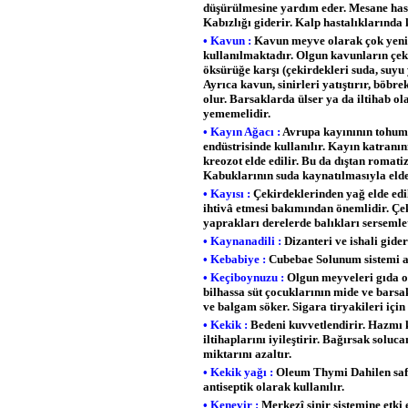
düşürülmesine yardım eder. Mesane hast
Kabızlığı giderir. Kalp hastalıklarında 
• Kavun :
Kavun meyve olarak çok yenild
kullanılmaktadır. Olgun kavunların çek
öksürüğe karşı (çekirdekleri suda, suyu 
Ayrıca kavun, sinirleri yatıştırır, böbr
olur. Barsaklarda ülser ya da iltihab ol
yememelidir.
• Kayın Ağacı :
Avrupa kayınının tohuml
endüstrisinde kullanılır. Kayın katranın
kreozot elde edilir. Bu da dıştan romatiz
Kabuklarının suda kaynatılmasıyla elde e
• Kayısı :
Çekirdeklerinden yağ elde edili
ihtivâ etmesi bakımından önemlidir. Çek
yaprakları derelerde balıkları sersemlet
• Kaynanadili :
Dizanteri ve ishali gide
• Kebabiye :
Cubebae Solunum sistemi an
• Keçiboynuzu :
Olgun meyveleri gıda o
bilhassa süt çocuklarının mide ve barsa
ve balgam söker. Sigara tiryakileri için
• Kekik :
Bedeni kuvvetlendirir. Hazmı ko
iltihaplarını iyileştirir. Bağırsak sol
miktarını azaltır.
• Kekik yağı :
Oleum Thymi Dahilen safra 
antiseptik olarak kullanılır.
• Kenevir :
Merkezî sinir sistemine etki 