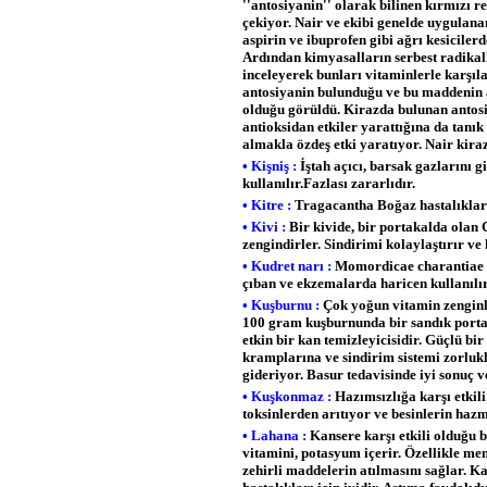
''antosiyanin'' olarak bilinen kırmızı r
çekiyor. Nair ve ekibi genelde uygulan
aspirin ve ibuprofen gibi ağrı kesiciler
Ardından kimyasalların serbest radikalle
inceleyerek bunları vitaminlerle karşıl
antosiyanin bulunduğu ve bu maddenin ağ
olduğu görüldü. Kirazda bulunan antos
antioksidan etkiler yarattığına da tanık
almakla özdeş etki yaratıyor. Nair kira
• Kişniş :
İştah açıcı, barsak gazlarını gi
kullanılır.Fazlası zararlıdır.
• Kitre :
Tragacantha Boğaz hastalıklar
• Kivi :
Bir kivide, bir portakalda olan 
zengindirler. Sindirimi kolaylaştırır ve 
• Kudret narı :
Momordicae charantiae Mi
çıban ve ekzemalarda haricen kullanılı
• Kuşburnu :
Çok yoğun vitamin zenginli
100 gram kuşburnunda bir sandık portaka
etkin bir kan temizleyicisidir. Güçlü bi
kramplarına ve sindirim sistemi zorluk
gideriyor. Basur tedavisinde iyi sonuç v
• Kuşkonmaz :
Hazımsızlığa karşı etkili
toksinlerden arıtıyor ve besinlerin haz
• Lahana :
Kansere karşı etkili olduğu b
vitamini, potasyum içerir. Özellikle mem
zehirli maddelerin atılmasını sağlar. Ka