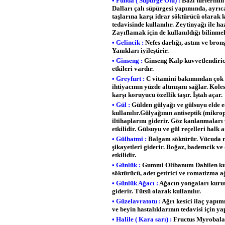
• Funda ( Süpürge Otu) :
Bâzı türlerinin 
Dalları çalı süpürgesi yapımında, ayrıc
taşlarına karşı idrar söktürücü olarak k
tedavisinde kullanılır. Zeytinyağı ile 
Zayıflamak için de kullanıldığı bilinme
• Gelincik :
Nefes darlığı, astım ve bron
Yanıkları iyileştirir.
• Ginseng :
Ginseng Kalp kuvvetlendirici
etkileri vardır.
• Greyfurt :
C vitamini bakımından çok 
ihtiyacının yüzde altmışını sağlar. Kol
karşı koruyucu özellik taşır. İştah açar
• Gül :
Gülden gülyağı ve gülsuyu elde e
kullanılır.Gülyağının antiseptik (mikro
iltihaplarını giderir. Göz kanlanmaları v
etkilidir. Gülsuyu ve gül reçelleri halk
• Gülhatmi :
Balgam söktürür. Vücuda ra
şikayetleri giderir. Boğaz, bademcik ve d
etkilidir.
• Günlük :
Gummi Olibanum Dahilen kuvvet
söktürücü, adet getirici ve romatizma ağ
• Günlük Ağacı :
Ağacın yongaları kurutu
giderir. Tütsü olarak kullanılır.
• Güzelavratotu :
Ağrı kesici ilaç yapımı
ve beyin hastalıklarının tedavisi için y
• Halile ( Kara sarı) :
Fructus Myrobalani