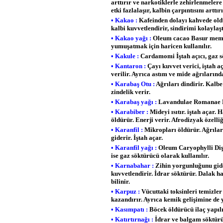
arttırır ve narkotiklerle zehirlenmelere
etki fazlalaşır, kalbin çarpıntısını artt
• Kakao :
Kafeinden dolayı kahvede olduğ
kalbi kuvvetlendirir, sindirimi kolaylaşt
• Kakao yağı :
Oleum cacao Basur memele
yumuşatmak için haricen kullanılır.
• Kakule :
Cardamomi İştah açıcı, gaz sö
• Kantaron :
Çayı kuvvet verici, iştah a
verilir. Ayrıca astım ve mide ağrılarınd
• Karabaş Otu :
Ağrıları dindirir. Kalbe
zindelik verir.
• Karabaş yağı :
Lavandulae Romanae Har
• Karabiber :
Mideyi ısıtır. iştah açar.
öldürür. Enerji verir. Afrodizyak özelli
• Karanfil :
Mikropları öldürür. Ağrıları
giderir. İştah açar.
• Karanfil yağı :
Oleum Caryophylli Dişhe
ise gaz söktürücü olarak kullanılır.
• Karnabahar :
Zihin yorgunluğunu gider
kuvvetlendirir. İdrar söktürür. Dalak ha
bilinir.
• Karpuz :
Vücuttaki toksinleri temizler
kazandırır. Ayrıca kemik gelişimine de
• Kasımpatı :
Böcek öldürücü ilaç yapıl
• Katırtırnağı :
İdrar ve balgam söktürür