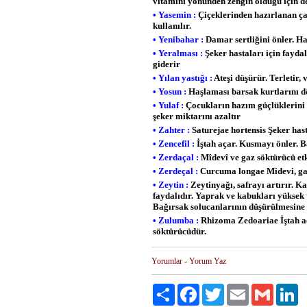
vitamini yönünden zengin olduğu için d
• Yasemin :
Çiçeklerinden hazırlanan çay
kullanılır.
• Yenibahar :
Damar sertliğini önler. Ha
• Yeralması :
Şeker hastaları için faydal
giderir
• Yılan yastığı :
Ateşi düşürür. Terletir, 
• Yosun :
Haşlaması barsak kurtlarını dö
• Yulaf :
Çocukların hazım güçlüklerini g
şeker miktarını azaltır
• Zahter :
Saturejae hortensis Şeker hast
• Zencefil :
İştah açar. Kusmayı önler. B
• Zerdaçal :
Mîdevî ve gaz söktürücü etk
• Zerdeçal :
Curcuma longae Midevi, gaz 
• Zeytin :
Zeytinyağı, safrayı artırır. Ka
faydalıdır. Yaprak ve kabukları yüksek
Bağırsak solucanlarının düşürülmesine
• Zulumba :
Rhizoma Zedoariae İştah açı
söktürücüdür.
Yorumlar
-
Yorum Yaz
Paylaş
Facebook
Twitter
Email
Gmail
Li