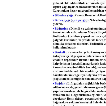
glikozit elde edilir. Mide ve barsak uyarı
Uçucu yağ, uyarıcı olarak haricen kullan
Çarpıntıları keser, migreni keser.İdrar 
• Biberiye yağı :
Oleum Rosmarini Harice
• Boru çiçeği ( çan çiçeği ) :
Nefes darlığı
giderir.
• Böğürtlen :
Dikenli ve çalı görünümünde
kenarlarında çok bulunur.Meyva birçok
Kullanılan kısımları yaprakları ve çiç
gölgede kurutulur. Yapraklarda tanen ve 
olmakla beraber; diş etleri, bademcik v
kullanılmaktadır.
• Brokoli :
Kansere karşı bizi koruyan 
kalsiyum içerdiği için kemik erimesine b
vitamin deposudur. Brokoli tutkunların
kalp dolaşım hastalıklarına da pek faz
kanserine ve spinabifida hastalığına kar
azaltan 'indole' adlı bir madde içeriyor
bozukluklarını engelliyor. Ayrıca brokoli
(doğuştan belkemiğinde son omurun ka
• Buğday :
Lifli gıdalar sağlıklı bir be
edilen kepek de, genellikle mısır gevreğ
yapılan kurabiye vb. bağırsakların düze
tanesinin özü olağanüstü besleyicidir.
depolanır. Besin değeri, potansiyel ola
bağırsak ve rektum kanserini önleyici fa