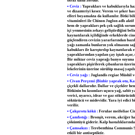
biraz daha zordur.
• Ceviz :
Yaprakları ve kabuklarıyla hazı
ve dizanteriyi keser. Verem ve şeker has
elleri boyamakta da kullanılır. Bitki bi
vitaminleri ile Chinon Juglon adlı akti
hem de yaprakları pek çok sağlık sorunu
içi yenmesinin zekayı geliştirdiğini bel
kaynatılarak içildiğinde erkeklerde cins
güçlendiren cevizin yararlarından bazıl
yağı zamanla bunların yok olmasını sağ
kabukları ile karıştırılıp kaynatılarak e
yapraklarından yapılan çay iştah açar, m
Bir miktar ceviz yaprağı banyo suyuna kar
yaprakları pişirilerek çıbanların üzerine
lekelerinin üzerine sürülüp masaj yapılı
• Ceviz yağı :
Juglandis regiae Müshil ve
• Civan Perçemi (Binbir yaprak otu, Kan
çiçekli dallarıdır. Dallar ve çiçekler 
Bitkinin bu kısımları uçucu yağ, sabit y
verici, uyarıcı, idrar ve gaz söktürücüd
söktürücü ve midevidir. Yara iyi edici bi
verilir.
• Çakşırotu kökü :
Ferulae meifoliae Cins
• Çamfıstığı :
Bronşit, verem, akciğer ha
çöküntüyü giderir. Kalp hastalıklarında
• Çamsakızı :
Terebenthina Communis Sol
etkili bir antiseptiktir.