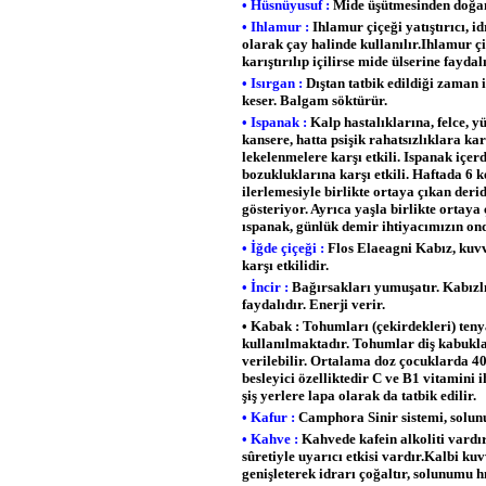
• Hüsnüyusuf :
Mide üşütmesinden doğan ş
• Ihlamur :
Ihlamur çiçeği yatıştırıcı, 
olarak çay halinde kullanılır.Ihlamur çi
karıştırılıp içilirse mide ülserine fayda
• Isırgan :
Dıştan tatbik edildiği zaman 
keser. Balgam söktürür.
• Ispanak :
Kalp hastalıklarına, felce, yü
kansere, hatta psişik rahatsızlıklara kar
lekelenmelere karşı etkili. Ispanak içe
bozukluklarına karşı etkili. Haftada 6 
ilerlemesiyle birlikte ortaya çıkan der
gösteriyor. Ayrıca yaşla birlikte ortaya 
ıspanak, günlük demir ihtiyacımızın ond
• İğde çiçeği :
Flos Elaeagni Kabız, kuvve
karşı etkilidir.
• İncir :
Bağırsakları yumuşatır. Kabızlı
faydalıdır. Enerji verir.
• Kabak : Tohumları (çekirdekleri) ten
kullanılmaktadır. Tohumlar diş kabukla
verilebilir. Ortalama doz çocuklarda 4
besleyici özelliktedir C ve B1 vitamini i
şiş yerlere lapa olarak da tatbik edilir.
• Kafur :
Camphora Sinir sistemi, solunu
• Kahve :
Kahvede kafein alkoliti vardı
sûretiyle uyarıcı etkisi vardır.Kalbi ku
genişleterek idrarı çoğaltır, solunumu h