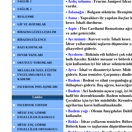
• Ardıç tohumu :
Fructus Juniperi İdrar a
SAĞLIK 1
vardır.
SAĞLIK 2
• Aslanağzı :
Balgam söktürür. Bronşitte
BESLENME
• Asma :
Yaprakları ile yapılan ilaçlar 
keser. İshali durdurur.
GİF VE AVATARLAR
• Aspir :
Flos Carthami Romatizma ağrılar
BİRAZDA GÜZELLEŞELİM
ve adet getiricidir.
• Ayı üzümü :
Kuvvet verir. İshali keser.
BİRAZDA EĞLENCE
İdrar yollarındaki taşların düşmesine
BAZI KANUNLAR
şikayetleri giderir.
• Ayrıkotu :
Bitkinin etli kökleri çok esk
DUVAR YAZILARI
halk ilacıdır. Kökler mesane ve böbrek 
OKUYUCU YORUMLARI
için kullanılan iyi bir idrar söktürücüd
• Ayva :
İshal ve dizanteriyi keser. Mide
MELEKLER ÖZEL EĞİTİM
giderir. Kanı temizler. Çarpıntıyı dindir
UYGULAMA OKULU III.
KADEME
• Badem :
Bedeni ve zihni yorgunluğu gi
iltihapları giderir. Baş ağrısı, karaciğer
FACEBOOK PAYLAŞIMLARI
• Badem :
Aci bademin uçucu yagi, iyi bir
hafif bir dezenfektandir. Badem tohuml
Linkler
Çocuklar için iyi bir müshildir. Kremle
agrilarina karsi kullanilmaktadir.
FACEBOOK SAYFAM
• Badem yağı :
Oleum Amygdalae Dahilen 
MİTAT ENÇ GÖRME
kullanılır.
ENGELLİLER İLKOKULU
• Bakla :
İdrar yollarını temizler. Böbrek
MİTAT ENÇ GÖRME
Böbrek kum ve taşlarının düşürülmesin
ENGELLİLER ORTAOKULU