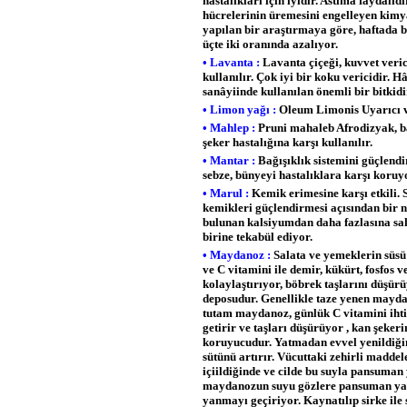
hastalıkları için iyidir. Astıma faydalıd
hücrelerinin üremesini engelleyen kimya
yapılan bir araştırmaya göre, haftada b
üçte iki oranında azalıyor.
• Lavanta :
Lavanta çiçeği, kuvvet veri
kullanılır. Çok iyi bir koku vericidir. H
sanâyiinde kullanılan önemli bir bitkidi
• Limon yağı :
Oleum Limonis Uyarıcı ve
• Mahlep :
Pruni mahaleb Afrodizyak, bal
şeker hastalığına karşı kullanılır.
• Mantar :
Bağışıklık sistemini güçlendir
sebze, bünyeyi hastalıklara karşı koruy
• Marul :
Kemik erimesine karşı etkili. S
kemikleri güçlendirmesi açısından bir 
bulunan kalsiyumdan daha fazlasına sah
birine tekabül ediyor.
• Maydanoz :
Salata ve yemeklerin süsü
ve C vitamini ile demir, kükürt, fosfos
kolaylaştırıyor, böbrek taşlarını düşür
deposudur. Genellikle taze yenen mayda
tutam maydanoz, günlük C vitamini ihtiy
getirir ve taşları düşürüyor , kan şeker
koruyucudur. Yatmadan evvel yenildiğin
sütünü artırır. Vücuttaki zehirli maddel
içiildiğinde ve cilde bu suyla pansuman 
maydanozun suyu gözlere pansuman yapı
yanmayı geçiriyor. Kaynatılıp sirke ile