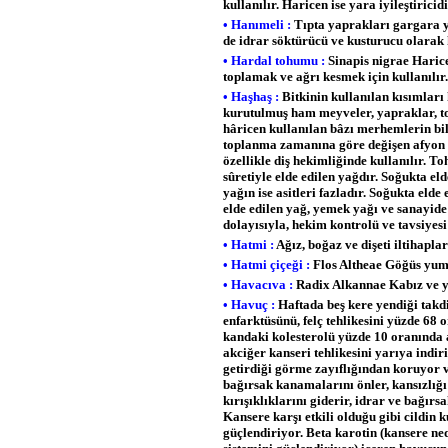
kullanılır. Haricen ise yara iyileştiricid
• Hanımeli :
Tıpta yaprakları gargara y
de idrar söktürücü ve kusturucu olarak 
• Hardal tohumu :
Sinapis nigrae Harice
toplamak ve ağrı kesmek için kullanılı
• Haşhaş :
Bitkinin kullanılan kısımları 
kurutulmuş ham meyveler, yapraklar, to
hâricen kullanılan bâzı merhemlerin bil
toplanma zamanına göre değişen afyon al
özellikle diş hekimliğinde kullanılır. T
sûretiyle elde edilen yağdır. Soğukta eld
yağın ise asitleri fazladır. Soğukta elde
elde edilen yağ, yemek yağı ve sanayide
dolayısıyla, hekim kontrolü ve tavsiyes
• Hatmi :
Ağız, boğaz ve dişeti iltihaplar
• Hatmi çiçeği :
Flos Altheae Göğüs yumuş
• Havacıva :
Radix Alkannae Kabız ve ya
• Havuç :
Haftada beş kere yendiği takd
enfarktüsünü, felç tehlikesini yüzde 68
kandaki kolesterolü yüzde 10 oranında 
akciğer kanseri tehlikesini yarıya indir
getirdiği görme zayıflığından koruyor v
bağırsak kanamalarını önler, kansızlığı 
kırışıklıklarını giderir, idrar ve bağırsa
Kansere karşı etkili olduğu gibi cildin 
güçlendiriyor. Beta karotin (kansere ne