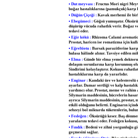
• Dut meyvası :
Fructus Mori nigri Meyv
boğaz hastalıklarına (pamukçuk) karşı k
• Düğün Çiçeği :
Kavak merhemi ile birl
• Ebegümeci :
Göğsü yumuşatır. Öksürük 
düşürüp vücuda rahatlık verir. Boğaz ve 
tedavi eder.
• Eğir kökü :
Rhizoma Calami aromatici G
Prostat, haricen ise romatizma için kull
• Eğreltiotu :
Barsak parazitlerine karşı
hulasa hâlinde alınır. Tavsiye edilen m
• Elma :
Günde bir elma yemek doktoru e
dolaşım sorunlarına karşı korunmuş olur
Sindirimi kolaylaştırır. Kokusu rahatlat
hastalıklarına karşı da yararlıdır.
• Enginar :
Kandaki üre ve kolesterolü d
ayarlar. Damar sertliği ve kalp hastalı
yardımcı olur. Prostat, meme ve rahim a
Silymarin maddesinin, hücrelerin hasar 
ayrıca Silymarin maddesinin, prostat,
etkili olduğunu belirtti. Enginarın için
sebzeyi bol miktarda tüketenlerin, bulu
• Fesleğen :
Öksürüğü keser. Baş dönmesi
yaralarını tedavi eder. Fesleğen kokusu,
• Fındık :
Bedeni ve zihni yorgunluğu gi
geçmesini sağlar.