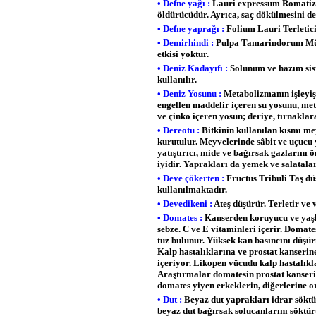
• Defne yağı :
Lauri expressum Romatizma
öldürücüdür. Ayrıca, saç dökülmesini de
• Defne yaprağı :
Folium Lauri Terletici,
• Demirhindi :
Pulpa Tamarindorum Müshi
etkisi yoktur.
• Deniz Kadayıfı :
Solunum ve hazım sist
kullanılır.
• Deniz Yosunu :
Metabolizmanın işleyiş
engellen maddelir içeren su yosunu, met
ve çinko içeren yosun; deriye, tırnaklara
• Dereotu :
Bitkinin kullanılan kısmı me
kurutulur. Meyvelerinde sâbit ve uçucu y
yatıştırıcı, mide ve bağırsak gazlarını ö
iyidir. Yaprakları da yemek ve salatalar
• Deve çökerten :
Fructus Tribuli Taş dü
kullanılmaktadır.
• Devedikeni :
Ateş düşürür. Terletir ve
• Domates :
Kanserden koruyucu ve yaşla
sebze. C ve E vitaminleri içerir. Domat
tuz bulunur. Yüksek kan basıncını düşür
Kalp hastalıklarına ve prostat kanserine
içeriyor. Likopen vücudu kalp hastalık
Araştırmalar domatesin prostat kanseri r
domates yiyen erkeklerin, diğerlerine 
• Dut :
Beyaz dut yaprakları idrar söktür
beyaz dut bağırsak solucanlarını söktür