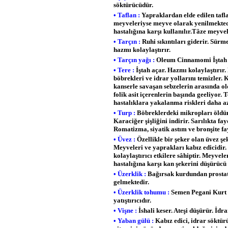
söktürücüdür.
• Taflan :
Yapraklardan elde edilen tafla
meyveleriyse meyve olarak yenilmekted
hastalığına karşı kullanılır.Tâze meyve
• Tarçın :
Ruhi sıkıntıları giderir. Sürme
hazmı kolaylaştırır.
• Tarçın yağı :
Oleum Cinnamomi İştah aç
• Tere :
İştah açar. Hazmı kolaylaştırır.
böbrekleri ve idrar yollarını temizler. K
kanserle savaşan sebzelerin arasında o
folik asit içerenlerin başında geeliyor. T
hastalıklara yakalanma riskleri daha 
• Turp :
Böbreklerdeki mikropları öldür
Karaciğer şişliğini indirir. Sarılıkta fa
Romatizma, siyatik astım ve bronşite fa
• Üvez :
Özellikle bir şeker olan üvez şeke
Meyveleri ve yaprakları kabız edicidir.
kolaylaştırıcı etkilere sâhiptir. Meyvel
hastalığına karşı kan şekerini düşürücü
• Üzerklik :
Bağırsak kurdundan prostata
gelmektedir.
• Üzerklik tohumu :
Semen Pegani Kurt dü
yatıştırıcıdır.
• Vişne :
İshali keser. Ateşi düşürür. İdr
• Yaban gülü :
Kabız edici, idrar söktürü