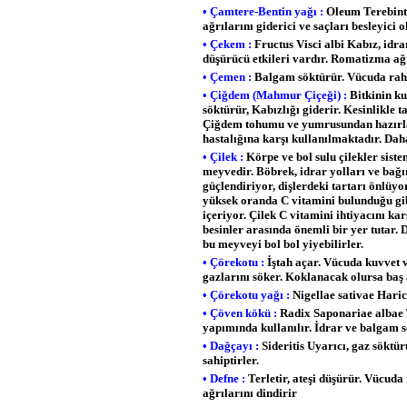
• Çamtere-Bentin yağı :
Oleum Terebinth
ağrılarını giderici ve saçları besleyici 
• Çekem :
Fructus Visci albi Kabız, idrar
düşürücü etkileri vardır. Romatizma ağ
• Çemen :
Balgam söktürür. Vücuda raha
• Çiğdem (Mahmur Çiçeği) :
Bitkinin ku
söktürür, Kabızlığı giderir. Kesinlikle 
Çiğdem tohumu ve yumrusundan hazırl
hastalığına karşı kullanılmaktadır. Daha
• Çilek :
Körpe ve bol sulu çilekler sistem
meyvedir. Böbrek, idrar yolları ve bağırs
güçlendiriyor, dişlerdeki tartarı önlüyo
yüksek oranda C vitamini bulunduğu gib
içeriyor. Çilek C vitamini ihtiyacını kar
besinler arasında önemli bir yer tutar. 
bu meyveyi bol bol yiyebilirler.
• Çörekotu :
İştah açar. Vücuda kuvvet v
gazlarını söker. Koklanacak olursa baş 
• Çörekotu yağı :
Nigellae sativae Haric
• Çöven kökü :
Radix Saponariae albae T
yapımında kullanılır. İdrar ve balgam
• Dağçayı :
Sideritis Uyarıcı, gaz söktürü
sahiptirler.
• Defne :
Terletir, ateşi düşürür. Vücuda 
ağrılarını dindirir