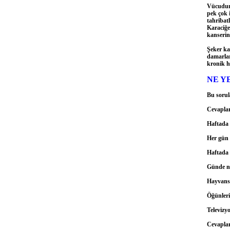
Vücudun 
pek çok 
tahribatl
Karaciğe
kanserin
Şeker ka
damarlar
kronik ha
NE Y
Bu sorul
Cevapları
Haftada 
Her gün 
Haftada 
Günde n
Hayvansa
Öğünleri
Televizy
Cevapları