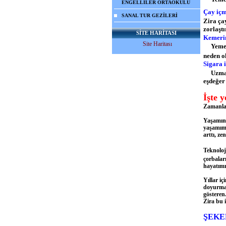
ENGELLİLER ORTAOKULU
Çay içm
SANAL TUR GEZİLERİ
Zira ça
zorlaştı
SİTE HARİTASI
Kemerin
Site Haritası
Yemekte
neden o
Sigara 
Uzmanla
eşdeğer
İşte 
Zamanla k
Yaşamın 
yaşamımız
arttı, zen
Teknolo
çorbaları
hayatımı
Yıllar iç
doyurmay
gösteren
Zira bu 
ŞEKE