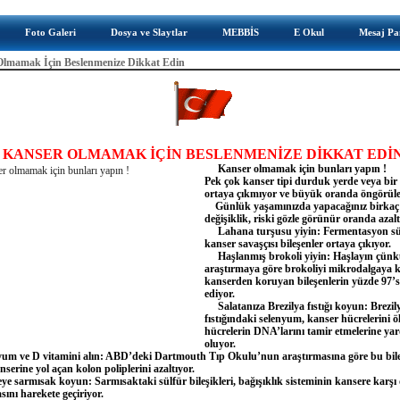
Foto Galeri
Dosya ve Slaytlar
MEBBİS
E Okul
Mesaj Pa
Olmamak İçin Beslenmenize Dikkat Edin
KANSER OLMAMAK İÇİN BESLENMENİZE DİKKAT EDİ
Kanser olmamak için bunları yapın !
Pek çok kanser tipi durduk yerde veya bir
ortaya çıkmıyor ve büyük oranda öngörüleb
Günlük yaşamınızda yapacağınız birkaç
değişiklik, riski gözle görünür oranda azalta
Lahana turşusu yiyin: Fermentasyon sü
kanser savaşçısı bileşenler ortaya çıkıyor.
Haşlanmış brokoli yiyin: Haşlayın çün
araştırmaya göre brokoliyi mikrodalgaya
kanserden koruyan bileşenlerin yüzde 97’s
ediyor.
Salatanıza Brezilya fıstığı koyun: Brezil
fıstığındaki selenyum, kanser hücrelerini 
hücrelerin DNA’larını tamir etmelerine ya
oluyor.
 ve D vitamini alın: ABD’deki Dartmouth Tıp Okulu’nun araştırmasına göre bu bil
serine yol açan kolon poliplerini azaltıyor.
 sarmısak koyun: Sarmısaktaki sülfür bileşikleri, bağışıklık sisteminin kansere karşı
ını harekete geçiriyor.