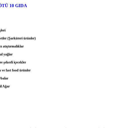
ÖTÜ 10 GIDA
leri
etler (Şarküteri ürünler)
z atıştırmalıklar
l yağlar
e şekerli içecekler
 ve fast food ürünler
rbalar
il Ağar