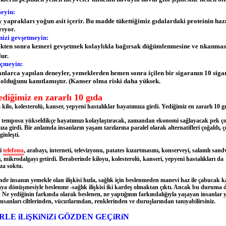
eyin:
y yaprakları yoğun asit içerir. Bu madde tükettiğimiz gıdalardaki proteinin ha
rıyor.
izi gevşetmeyin:
n sonra kemeri gevşetmek kolaylıkla bağırsak düğümlenmesine ve tıkanmas
lur.
içmeyin:
rca yapılan deneyler, yemeklerden hemen sonra içilen bir sigaranın 10 siga
 olduğunu kanıtlamıştır. (Kanser olma riski daha yüksek.
yediğimiz en zararlı 10 gıda
ilo, kolesterolü, kanser, yepyeni hastalıklar hayatımıza girdi. Yediğimiz en zararlı 10 gıd
temposu yükseldikçe hayatımızı kolaylaştıracak, zamandan ekonomi sağlayacak pek ç
a girdi. Bir anlamda insanların yaşam tarzlarına paralel olarak alternatifleri çoğaldı, çeş
ginleşti.
ji
telefonu
, arabayı, interneti, televizyonu, patates kızartmasını, konserveyi, salamlı sandv
, mikrodalgayı getirdi. Beraberinde kiloyu, kolesterolü, kanseri, yepyeni hastalıkları da
za soktu.
inde insanın yemekle olan ilişkisi hızla, sağlık için beslenmeden manevi haz ile çabucak k
a dönüşmesiyle beslenme -sağlık ilişkisi iki kardeş olmaktan çıktı. Ancak bu duruma 
. Ne yediğinin farkında olarak beslenen, ne yaptığının farkındalığıyla yaşayan insanlar y
insanları ciltlerinden, vücutlarından, renklerinden ve duruşlarından tanıyabilirsiniz.
RLE iLiŞKiNiZi GÖZDEN GEÇiRiN