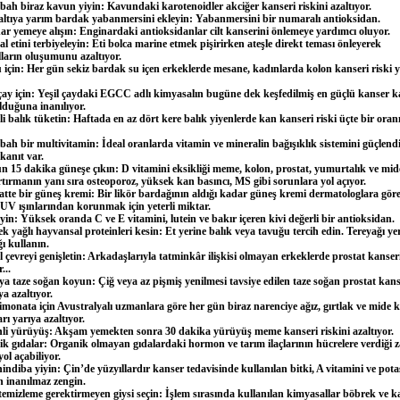
h biraz kavun yiyin: Kavundaki karotenoidler akciğer kanseri riskini azaltıyor.
ya yarım bardak yabanmersini ekleyin: Yabanmersini bir numaralı antioksidan.
yemeye alışın: Enginardaki antioksidanlar cilt kanserini önlemeye yardımcı oluyor.
tini terbiyeleyin: Eti bolca marine etmek pişirirken ateşle direkt teması önleyerek
ların oluşumunu azaltıyor.
çin: Her gün sekiz bardak su içen erkeklerde mesane, kadınlarda kolon kanseri riski y
y için: Yeşil çaydaki EGCC adlı kimyasalın bugüne dek keşfedilmiş en güçlü kanser ka
olduğuna inanılıyor.
balık tüketin: Haftada en az dört kere balık yiyenlerde kan kanseri riski üçte bir ora
h bir multivitamin: İdeal oranlarda vitamin ve mineralin bağışıklık sistemini güçlend
kanıt var.
15 dakika güneşe çıkın: D vitamini eksikliği meme, kolon, prostat, yumurtalık ve mid
artırmanın yanı sıra osteoporoz, yüksek kan basıncı, MS gibi sorunlara yol açıyor.
te bir güneş kremi: Bir likör bardağının aldığı kadar güneş kremi dermatologlara gör
 UV ışınlarından korunmak için yeterli miktar.
in: Yüksek oranda C ve E vitamini, lutein ve bakır içeren kivi değerli bir antioksidan.
ağlı hayvansal proteinleri kesin: Et yerine balık veya tavuğu tercih edin. Tereyağı ye
ı kullanın.
evreyi genişletin: Arkadaşlarıyla tatminkâr ilişkisi olmayan erkeklerde prostat kanser
...
 taze soğan koyun: Çiğ veya az pişmiş yenilmesi tavsiye edilen taze soğan prostat kanse
ya azaltıyor.
onata için Avustralyalı uzmanlara göre her gün biraz narenciye ağız, gırtlak ve mide k
arı yarıya azaltıyor.
yürüyüş: Akşam yemekten sonra 30 dakika yürüyüş meme kanseri riskini azaltıyor.
gıdalar: Organik olmayan gıdalardaki hormon ve tarım ilaçlarının hücrelere verdiği z
ol açabiliyor.
iba yiyin: Çin’de yüzyıllardır kanser tedavisinde kullanılan bitki, A vitamini ve po
n inanılmaz zengin.
zleme gerektirmeyen giysi seçin: İşlem sırasında kullanılan kimyasallar böbrek ve k