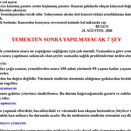
 yol açıyor.
a kızarmış patates yerine haşlanmış patates: Kızaran gıdalarda oluşan kimyasal deği
davetiye çıkarıyor.
onzlaştırıcıları tercih edin: Solaryumun aksine deri kanseri riskini artırdıklarına dair
k.
beslenin: Kanserden koruyucu resveratrol üzümde bol miktarda var.
BUGÜN
4. AĞUSTOS. 2008
YEMEKTEN SONRA YAPILMAYACAK 7 ŞEY
 yemekten sonra ne yaptığınız sağlığınız için çok önemli. Uzmanlara göre ye
n sonra yapılması sakıncalı olan şeyler zamanla sağlık problemlerine neden oluy
yin:
r çoğu zaman, yemeklerden sonra 100 adım yürümek 99 yaşına kadar yaşam
erler.
e bu doğru değildir. Yürümek sindirim siteminin aldığımız gıdalardan besinl
ni engeller.
uyumayın:
ız gıdalar yeterince sindirilemez. Bu durum bağırsağımızda gastrit ve enfek
k eder.
yapmayın:
apmak ellerdeki, bacaklardaki ve vücuttaki kan akışını hızlandırır, böylece
ndeki kan miktarı bu durumda azalır. Bu da midemizin sindirim sistemini zayıfl
meyve yemeyin:
rin peşinden yenen meyveler midenin havayla davul gibi şişmesine neden olu