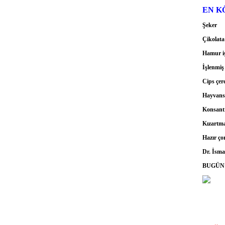
EN K
Şeker
Çikolata
Hamur iş
İşlenmiş 
Cips çere
Hayvansa
Konsantr
Kızartma
Hazır ço
Dr. İsma
BUGÜN