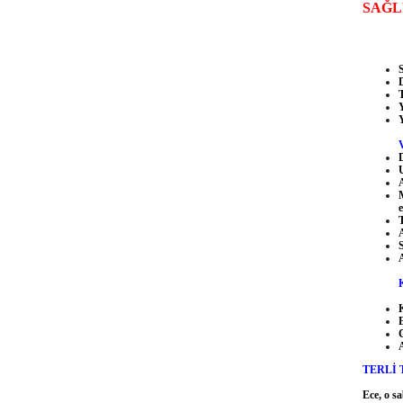
SAĞL
S
V
D
A
e
A
TERLİ 
Ece, o sa