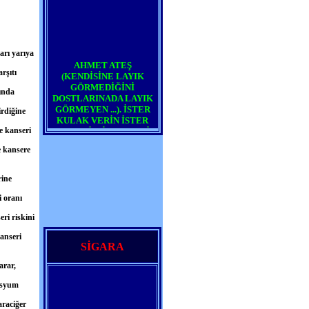
arı yarıya
AHMET ATEŞ
(KENDİSİNE LAYIK
rşıtı
GÖRMEDİĞİNİ
nında
DOSTLARINADA LAYIK
GÖRMEYEN ...). İSTER
irdiğine
KULAK VERİN İSTER
VERMEYİN. İSTERSENİZ
e kanseri
AHMET ATEŞ DE KİM
OLUYOR DEYİN. DOĞRU
e kansere
YOLU GÖSTERMEK
BİZDEN YÜRÜYÜP
rine
YÜRÜMEMEK SİZDEN.
Ateş
i oranı
BU MİLLET ŞUNU İYİ
ri riskini
BİLSİN Kİ;
TAŞLANMAMAK İÇİN DE
anseri
SİGARA
OLSA, ASLA MEYVESİZ
AĞAÇ OLMAYACAĞIM.
arar,
Ateş
tasyum
ATEŞ' İ
SEVMEYEBİLİRSİNİZ,
araciğer