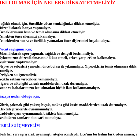
IKLI OLMAK İÇİN NELERE DİKKAT ETMELİYİZ
ağlıklı olmak için, öncelikle vücut temizliğimize dikkat etmeliyiz.
Düzenli olarak banyo yapmalıyız.
Tırnaklarımızın kısa ve temiz olmasına dikkat etmeliyiz.
Yemekten önce ellerimizi yıkamalıyız.
Yemeklerden sonra ve özellikle yatmadan önce dişlerimizi fırçalamalıyız.
ücut sağlığımız için;
üzenli olarak spor yapmalı, sağlıklı ve dengeli beslenmeliyiz.
Uykumuzun düzenli olmasına dikkat etmeli, erken yatıp erken kalkmalıyız.
şılarımızı yaptırmalıyız.
Meyve ve sebzeleri yemeden önce bol su ile yıkamalıyız. Yiyeceklerin temiz olmasına dikk
tmeliyiz.
Terliyken su içmemeliyiz.
çıkta satılan yiyecekleri yememeliyiz.
Sigara ve alkol gibi zararlı maddelerden uzak durmalıyız.
Anne ve babalarımızın izni olmadan hiçbir ilacı kullanmamalıyız.
Kazaya neden olduğu için;
Kibrit, çakmak gibi yakıcı; bıçak, makas gibi kesici maddelerden uzak durmalıyız.
Elektrik prizleriyle oynamamalıyız.
Caddede oyun oynamamalı, bisiklete binmemeliyiz.
Arabaların camlarından sarkmamalıyız.
TERLİ SU İÇMEYELİM
bah her yeri ağrıyarak uyanmıştı, ateşler içindeydi. Ece’nin bu halini fark eden annesi, 