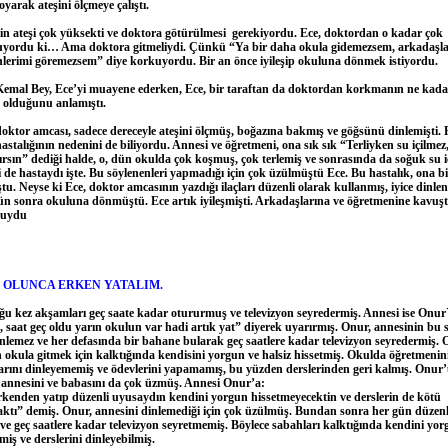
yarak ateşini ölçmeye çalıştı.
in ateşi çok yüksekti ve doktora götürülmesi gerekiyordu. Ece, doktordan o kadar çok
yordu ki… Ama doktora gitmeliydi. Çünkü “Ya bir daha okula gidemezsem, arkadaşla
lerimi göremezsem” diye korkuyordu. Bir an önce iyileşip okuluna dönmek istiyordu.
emal Bey, Ece’yi muayene ederken, Ece, bir taraftan da doktordan korkmanın ne kada
 olduğunu anlamıştı.
ktor amcası, sadece dereceyle ateşini ölçmüş, boğazına bakmış ve göğsünü dinlemişti. 
astalığının nedenini de biliyordu. Annesi ve öğretmeni, ona sık sık “Terliyken su içilmez
ırsın” dediği halde, o, dün okulda çok koşmuş, çok terlemiş ve sonrasında da soğuk su i
 de hastaydı işte. Bu söylenenleri yapmadığı
için çok üzülmüştü Ece. Bu hastalık, ona bi
tu. Neyse ki Ece, doktor amcasının yazdığı ilaçları düzenli olarak kullanmış, iyice dinle
ün sonra okuluna dönmüştü. Ece artık iyileşmişti. Arkadaşlarına ve öğretmenine kavuşt
luydu
 OLUNCA ERKEN YATALIM.
ğu kez akşamları geç saate kadar otururmuş ve televizyon seyredermiş. Annesi ise Onur`
 saat geç oldu yarın okulun var hadi artık yat” diyerek uyarırmış. Onur, annesinin bu s
inlemez ve her defasında bir bahane bularak geç saatlere kadar
televizyon seyredermiş. 
 okula gitmek için kalktığında kendisini yorgun ve halsiz hissetmiş. Okulda öğretmenin
larını dinleyememiş ve ödevlerini yapamamış, bu yüzden derslerinden geri kalmış. Onur
nnesini ve babasını da çok üzmüş. Annesi Onur’a:
rkenden yatıp düzenli uyusaydın kendini yorgun hissetmeyecektin ve derslerin de kötü
ktı” demiş. Onur, annesini dinlemediği için çok üzülmüş. Bundan sonra her gün düzenl
e geç saatlere kadar televizyon seyretmemiş. Böylece sabahları kalktığında kendini yo
iş ve derslerini dinleyebilmiş.