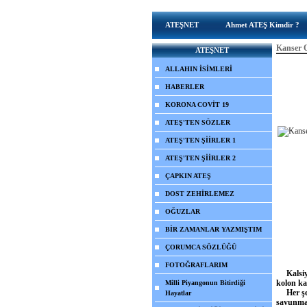
ATEŞNET
Ahmet ATEŞ Kimdir ?
Kanser 
ATEŞNET
ALLAHIN İSİMLERİ
HABERLER
KORONA COVİT 19
ATEŞ'TEN SÖZLER
ATEŞ'TEN ŞİİRLER 1
ATEŞ'TEN ŞİİRLER 2
ÇAPKIN ATEŞ
DOST ZEHİRLEMEZ
OĞUZLAR
BİR ZAMANLAR YAZMIŞTIM
ÇORUMCA SÖZLÜĞÜ
FOTOĞRAFLARIM
Kalsiyum
kolon kan
Milli Piyangonun Bitirdiği
Her şeye
Hayatlar
savunmas