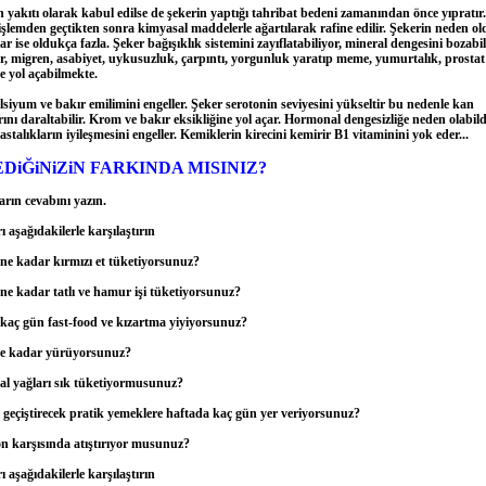
yakıtı olarak kabul edilse de şekerin yaptığı tahribat bedeni zamanından önce yıpratır
işlemden geçtikten sonra kimyasal maddelerle ağartılarak rafine edilir. Şekerin neden o
ar ise oldukça fazla. Şeker bağışıklık sistemini zayıflatabiliyor, mineral dengesini bozabil
r, migren, asabiyet, uykusuzluk, çarpıntı, yorgunluk yaratıp meme, yumurtalık, prostat
e yol açabilmekte.
lsiyum ve bakır emilimini engeller. Şeker serotonin seviyesini yükseltir bu nedenle kan
ını daraltabilir. Krom ve bakır eksikliğine yol açar. Hormonal dengesizliğe neden olabildi
stalıkların iyileşmesini engeller. Kemiklerin kirecini kemirir B1 vitaminini yok eder...
EDiĞiNiZiN FARKINDA MISINIZ?
arın cevabını yazın.
 aşağıdakilerle karşılaştırın
ne kadar kırmızı et tüketiyorsunuz?
ne kadar tatlı ve hamur işi tüketiyorsunuz?
kaç gün fast-food ve kızartma yiyiyorsunuz?
e kadar yürüyorsunuz?
l yağları sık tüketiyormusunuz?
 geçiştirecek pratik yemeklere haftada kaç gün yer veriyorsunuz?
on karşısında atıştırıyor musunuz?
 aşağıdakilerle karşılaştırın