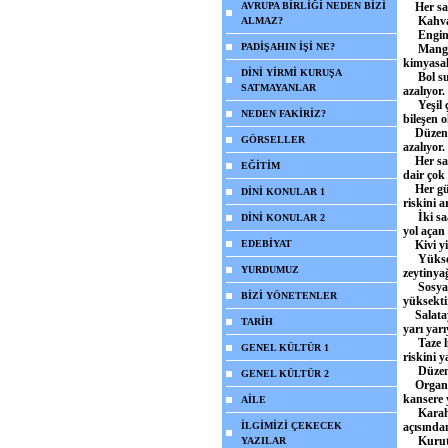
AVRUPA BİRLİĞİ NEDEN BİZİ
Her saba
Kahvaltı
ALMAZ?
Enginar 
PADİŞAHIN İŞİ NE?
Mangal e
kimyasal
DİNİ YİRMİ KURUŞA
Bol su i
SATMAYANLAR
azalıyor.
Yeşil ça
NEDEN FAKİRİZ?
bileşen 
Düzenli 
GÖRSELLER
azalıyor.
Her saba
EĞİTİM
dair çok 
Her gün 
DİNİ KONULAR 1
riskini 
İki saat
DİNİ KONULAR 2
yol açan
EDEBİYAT
Kivi yiy
Yüksek y
YURDUMUZ
zeytinyağ
Sosyal ç
BİZİ YÖNETENLER
yüksektir
Salataya
TARİH
yarı yarı
Taze lim
GENEL KÜLTÜR 1
riskini y
Düzenli 
GENEL KÜLTÜR 2
Organik 
kansere y
AİLE
Karahind
İLGİMİZİ ÇEKECEK
açısında
Kurutemi
YAZILAR