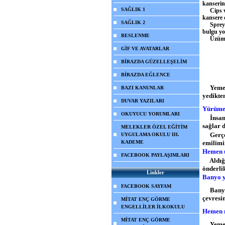
kanserine
SAĞLIK 1
Cips vey
kansere 
SAĞLIK 2
Sprey br
bulgu yo
BESLENME
Üzümle 
GİF VE AVATARLAR
2
BİRAZDA GÜZELLEŞELİM
BİRAZDA EĞLENCE
Yemek
BAZI KANUNLAR
yedikte
DUVAR YAZILARI
Yürüme
OKUYUCU YORUMLARI
İnsanla
sağlar d
MELEKLER ÖZEL EĞİTİM
Gerçekt
UYGULAMA OKULU III.
KADEME
emilimi
Hemen 
FACEBOOK PAYLAŞIMLARI
Aldığım
önderli
Linkler
Banyo 
FACEBOOK SAYFAM
Banyo y
çevresi
MİTAT ENÇ GÖRME
ENGELLİLER İLKOKULU
Hemen 
MİTAT ENÇ GÖRME
Yemekle