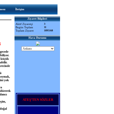
nosu
İletişim
Ziyaret Bilgileri
Aktif Ziyaretçi
3
Bugün Toplam
11
Toplam Ziyaret
1895168
Hava Durumu
N
 gecede
iliyor.
 küçük
bilir.
recinde
kü
 koymak,
ini yok
ya
öldürerek
rdımcı
ATEŞ’TEN SÖZLER
eşim,
 doğal