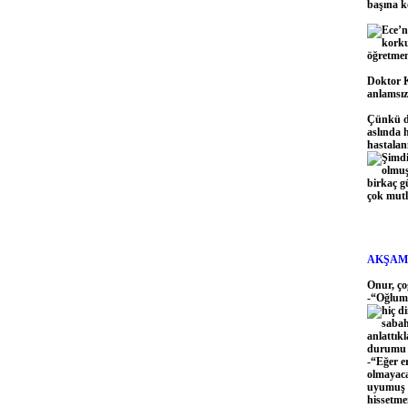
başına ko
Ece’n
korku
öğretmen
Doktor K
anlamsız
Çünkü do
aslında h
hastalan
Şimdi
olmuş
birkaç g
çok mut
AKŞAM
Onur, ço
-“Oğlum,
hiç d
sabah
anlattık
durumu a
-“Eğer e
olmayaca
uyumuş v
hissetmem