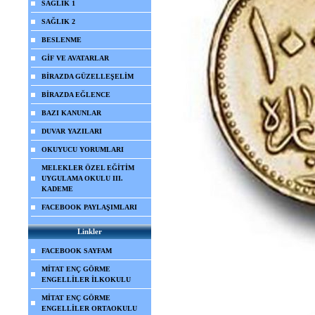
SAĞLIK 1
SAĞLIK 2
BESLENME
GİF VE AVATARLAR
BİRAZDA GÜZELLEŞELİM
BİRAZDA EĞLENCE
BAZI KANUNLAR
DUVAR YAZILARI
OKUYUCU YORUMLARI
MELEKLER ÖZEL EĞİTİM
UYGULAMA OKULU III.
KADEME
FACEBOOK PAYLAŞIMLARI
Linkler
FACEBOOK SAYFAM
MİTAT ENÇ GÖRME
ENGELLİLER İLKOKULU
MİTAT ENÇ GÖRME
ENGELLİLER ORTAOKULU