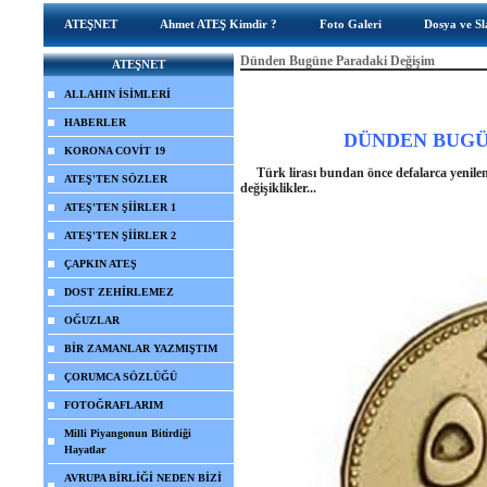
ATEŞNET
Ahmet ATEŞ Kimdir ?
Foto Galeri
Dosya ve Sl
Dünden Bugüne Paradaki Değişim
ATEŞNET
ALLAHIN İSİMLERİ
HABERLER
DÜNDEN BUGÜ
KORONA COVİT 19
Türk lirası bundan önce defalarca yenilen
ATEŞ'TEN SÖZLER
değişiklikler...
ATEŞ'TEN ŞİİRLER 1
ATEŞ'TEN ŞİİRLER 2
ÇAPKIN ATEŞ
DOST ZEHİRLEMEZ
OĞUZLAR
BİR ZAMANLAR YAZMIŞTIM
ÇORUMCA SÖZLÜĞÜ
FOTOĞRAFLARIM
Milli Piyangonun Bitirdiği
Hayatlar
AVRUPA BİRLİĞİ NEDEN BİZİ