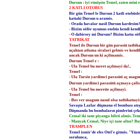
Dursun : iyi etmişsin Temel, zaten mini 
2 KATLI OTOBUS
Bir gün Temel le Dursun 2 katli otobüsle
kattaki Dursun u aramis.
- Orada havalar nasil Dursun kardesim
- Bizim söför uyumus otobüs kendi kendi
- O dabirsey mi Dursun? Bizim katta söfö
TATBIKAT
Temel ile Dursun bir gün parasüt tatbika
uçaktan atlama siralari gelmis ve kendil
ancak Dursun un ki açilmamis.
Dursun Temel e :
- Ula Temel bu meret açılmayi da!..
Temel :
- Ula Tursin yardimci parasüti aç usagu
Dursun yardimci parasütü açmaya çalism
- Ula Temel bu merette açilmayi.
Temel :
- Bos ver usagum nasul olsa tatbikattayiz
Savaşta Lazlar düşmana el bombası atı
Düşmanda bu bombaların pimlerini çeker
Cemal iki tane piyango bileti almis. Tem
- Manyak Cemal, Niye içi tane altın? Bu
TRAMPLEN
Temel izmir'de efes Otel'e gitmis. "Yüzm
sorulunca,