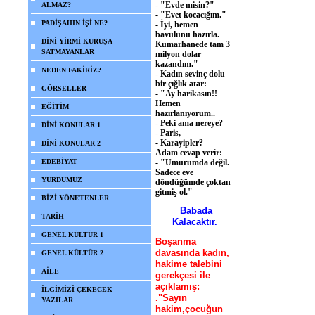
- "Evde misin?"
ALMAZ?
- "Evet kocacığım."
PADİŞAHIN İŞİ NE?
- İyi, hemen
bavulunu hazırla.
DİNİ YİRMİ KURUŞA
Kumarhanede tam 3
SATMAYANLAR
milyon dolar
kazandım."
NEDEN FAKİRİZ?
- Kadın sevinç dolu
bir çığlık atar:
GÖRSELLER
- "Ay harikasın!!
Hemen
EĞİTİM
hazırlanıyorum..
- Peki ama nereye?
DİNİ KONULAR 1
- Paris,
- Karayipler?
DİNİ KONULAR 2
Adam cevap verir:
EDEBİYAT
- "Umurumda değil.
Sadece eve
YURDUMUZ
döndüğümde çoktan
gitmiş ol."
BİZİ YÖNETENLER
Babada
TARİH
Kalacaktır.
GENEL KÜLTÜR 1
Boşanma
davasında kadın,
GENEL KÜLTÜR 2
hakime talebini
AİLE
gerekçesi ile
açıklamış:
İLGİMİZİ ÇEKECEK
."Sayın
YAZILAR
hakim,çocuğun