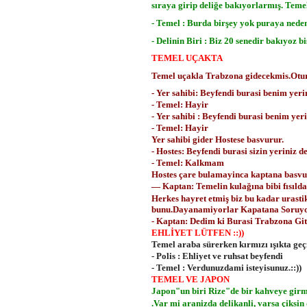
sıraya girip deliğe bakıyorlarmış. Teme
- Temel : Burda birşey yok puraya nede
- Delinin Biri : Biz 20 senedir bakıyoz 
TEMEL UÇAKTA
Temel uçakla Trabzona gidecekmis.Oturmu
- Yer sahibi: Beyfendi burasi benim yer
- Temel: Hayir
- Yer sahibi : Beyfendi burasi benim yer
- Temel: Hayir
Yer sahibi gider Hostese basvurur.
- Hostes: Beyfendi burasi sizin yeriniz d
- Temel: Kalkmam
Hostes çare bulamayinca kaptana basvu
— Kaptan: Temelin kulağına bibi fısılda
Herkes hayret etmiş biz bu kadar urasti
bunu.Dayanamiyorlar Kapatana Soruyo
- Kaptan: Dedim ki Burasi Trabzona Gi
EHLİYET LÜTFEN ::))
Temel araba sürerken kırmızı ışıkta ge
- Polis : Ehliyet ve ruhsat beyfendi
- Temel : Verdunuzdami isteyisunuz.::))
TEMEL VE JAPON
Japon"un biri Rize"de bir kahveye girm
.Var mi aranizda delikanli, varsa çiksi