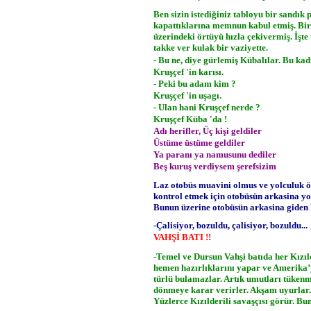
Ben sizin istediğiniz tabloyu bir sandık
kapattıklarına memnun kabul etmiş. Bir 
üzerindeki örtüyü hızla çekivermiş. İşte 
takke ver kulak bir vaziyette.
- Bu ne, diye gürlemiş Kübalılar. Bu kad
Kruşçef 'in karısı.
- Peki bu adam kim ?
Kruşçef 'in uşagı.
- Ulan hani Kruşçef nerde ?
Kruşçef Küba 'da !
Adı herifler, Üç kişi geldiler
Üstüme üstüme geldiler
Ya paranı ya namusunu dediler
Beş kuruş verdiysem şerefsizim
Laz otobüs muavini olmus ve yolculuk ö
kontrol etmek için otobüsün arkasina yol
Bunun üzerine otobüsün arkasina giden
-Çalisiyor, bozuldu, çalisiyor, bozuldu...
VAHŞİ BATI !!
-Temel ve Dursun Vahşi batıda her Kızıld
hemen hazırlıklarını yapar ve Amerika’ya
türlü bulamazlar. Artık umutları tükenme
dönmeye karar verirler. Akşam uyurlar
Yüzlerce Kızılderili savaşçısı görür. Bu