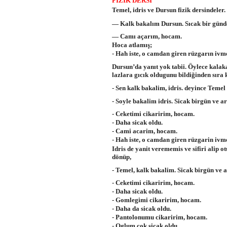
FİZİK DERSİ
Temel, idris ve Dursun fizik dersindele
— Kalk bakalım Dursun. Sıcak bir günde
— Camı açarım, hocam.
Hoca atlamış;
- Hah iste, o camdan giren rüzgarın ivm
Dursun’da yanıt yok tabii. Öylece kalaka
lazlara gıcık oldugunu bildiğinden sıra
- Sen kalk bakalim, idris. deyince Temel 
- Soyle bakalim idris. Sicak birgün ve a
- Ceketimi cikaririm, hocam.
- Daha sicak oldu.
- Cami acarim, hocam.
- Hah iste, o camdan giren rüzgarin ivm
Idris de yanit verememis ve sifiri alip o
dönüp,
- Temel, kalk bakalim. Sicak birgün ve 
- Ceketimi cikaririm, hocam.
- Daha sicak oldu.
- Gomlegimi cikaririm, hocam.
- Daha da sicak oldu.
- Pantolonumu cikaririm, hocam.
- Oglum cok sicak oldu.