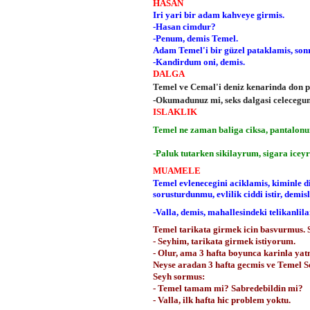
HASAN
Iri yari bir adam kahveye girmis.
-Hasan cimdur?
-Penum, demis Temel.
Adam Temel'i bir güzel pataklamis, sonr
-Kandirdum oni, demis.
DALGA
Temel ve Cemal'i deniz kenarinda don pa
-Okumadunuz mi, seks dalgasi celecegun
ISLAKLIK
Temel ne zaman baliga ciksa, pantalonun
-Paluk tutarken sikilayrum, sigara icey
MUAMELE
Temel evlenecegini aciklamis, kiminle di
sorusturdunmu, evlilik ciddi istir, demisl
-Valla, demis, mahallesindeki telikanlila
Temel tarikata girmek icin basvurmus. S
- Seyhim, tarikata girmek istiyorum.
- Olur, ama 3 hafta boyunca karinla ya
Neyse aradan 3 hafta gecmis ve Temel S
Seyh sormus:
- Temel tamam mi? Sabredebildin mi?
- Valla, ilk hafta hic problem yoktu.