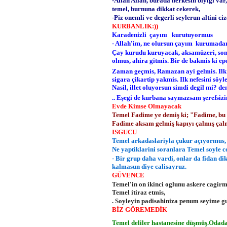
-Allah Allah, burada herkesin biyigi var
temel, burnuna dikkat cekerek,
-Piz onemli ve degerli seylerun altini ciz
KURBANLIK:))
Karadenizli çayını kurutuyormus
- Allah'im, ne olursun çayım kurumada
Çay kurudu kuruyacak, aksamüzeri, son
olmus, ahira gitmis. Bir de bakmis ki ep
Zaman geçmis, Ramazan ayi gelmis. Ilk 
sigara çikartip yakmis. Ilk nefesini söy
Nasil, illet oluyorsun simdi degil mi? de
.. Eşegi de kurbana saymazsam şerefsiz
Evde Kimse Olmayacak
Temel Fadime ye demiş ki; "Fadime, bu
Fadime aksam gelmiş kapıyı çalmış çal
ISGUCU
Temel arkadaslariyla çukur açıyormus, 
Ne yaptiklarini soranlara Temel soyle 
- Bir grup daha vardi, onlar da fidan di
kalmasun diye calisayruz.
GÜVENCE
Temel'in on ikinci oglunu askere cagirm
Temel itiraz etmis,
. Soyleyin padisahiniza penum seyime g
BİZ GÖREMEDİK
Temel deliler hastanesine düşmüş.Odada 