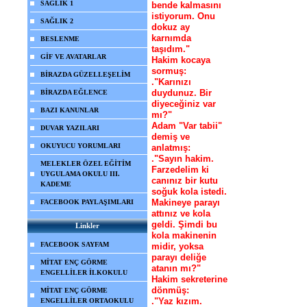
SAĞLIK 1
bende kalmasını
istiyorum. Onu
SAĞLIK 2
dokuz ay
karnımda
BESLENME
taşıdım."
GİF VE AVATARLAR
Hakim kocaya
sormuş:
BİRAZDA GÜZELLEŞELİM
."Karınızı
duydunuz. Bir
BİRAZDA EĞLENCE
diyeceğiniz var
BAZI KANUNLAR
mı?"
Adam "Var tabii"
DUVAR YAZILARI
demiş ve
OKUYUCU YORUMLARI
anlatmış:
."Sayın hakim.
MELEKLER ÖZEL EĞİTİM
Farzedelim ki
UYGULAMA OKULU III.
canınız bir kutu
KADEME
soğuk kola istedi.
Makineye parayı
FACEBOOK PAYLAŞIMLARI
attınız ve kola
geldi. Şimdi bu
Linkler
kola makinenin
FACEBOOK SAYFAM
midir, yoksa
parayı deliğe
MİTAT ENÇ GÖRME
atanın mı?"
ENGELLİLER İLKOKULU
Hakim sekreterine
dönmüş:
MİTAT ENÇ GÖRME
."Yaz kızım.
ENGELLİLER ORTAOKULU