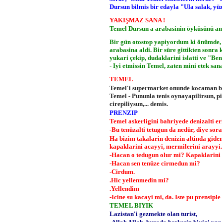
Dursun bilmis bir edayla "Ula salak, y
YAKIŞMAZ SANA !
Temel Dursun a arabasinin öyküsünü an
Bir gün otostop yapiyordum ki önümde, b
arabasina aldi. Bir süre gittikten sonra 
yukari çekip, dudaklarini islatti ve "Ben
- Iyi etmissin Temel, zaten mini etek sana
TEMEL
Temel'i supermarket onunde kocaman bi
Temel - Pununla tenis oynayapilirsun, pis
cirepiliysun,... demis.
PRENZIP
Temel askerligini bahriyede denizalti er
-Bu tenüzalti tetugun da nedür, diye sora
Ha bizim takalarin denizin altinda gide
kapaklarini acayyi, mermilerini arayyi.
-Hacan o tedugun olur mi? Kapaklarini 
-Hacan sen tenüze cirmedun mi?
-Cirdum.
.Hic yellenmedin mi?
.Yellendim
-Icine su kacayi mi, da. Iste pu prensiple 
TEMEL BIYIK
Lazistan'i gezmekte olan turist,