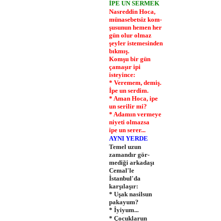
İPE UN SERMEK
Nasreddin Hoca,
münasebetsiz kom­
şusunun hemen her
gün olur olmaz
şeyler istemesinden
bıkmış.
Komşu bir gün
çamaşır ipi
isteyince:
* Veremem, demiş.
İpe un serdim.
* Aman Hoca, ipe
un serilir mi?
* Adamın vermeye
niyeti olmazsa
ipe un serer...
AYNI YERDE
Temel uzun
zamandır gör­
mediği arkadaşı
Cemal'le
İstanbul'da
karşılaşır:
* Uşak nasilsun
pakayum?
* İyiyum...
* Çocuklarun