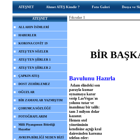
ATEŞNET
Ahmet ATEŞ Kimdir ?
Foto Galeri
Dosya ve Sl
Fıkralar 1
ATEŞNET
ALLAHIN İSİMLERİ
HABERLER
KORONA COVİT 19
BİR BAŞK
ATEŞ'TEN SÖZLER
ATEŞ'TEN ŞİİRLER 1
ATEŞ'TEN ŞİİRLER 2
ÇAPKIN ATEŞ
Bavulunu Hazırla
DOST ZEHİRLEMEZ
Adam elindeki son
parayla kumar
OĞUZLAR
oynamaya karar
verip LasVegas`ın
BİR ZAMANLAR YAZMIŞTIM
yolunu tutar ve
inanılmaz bir talih:
ÇORUMCA SÖZLÜĞÜ
tam 3 milyon dolar
kazanır.
FOTOĞRAFLARIM
Hemen otel
yönetiminin
Milli Piyangonun Bitirdiği
kendisine açtığı kral
Hayatlar
dairesinden karısına
AVRUPA BİRLİĞİ NEDEN BİZİ
telefon eder: