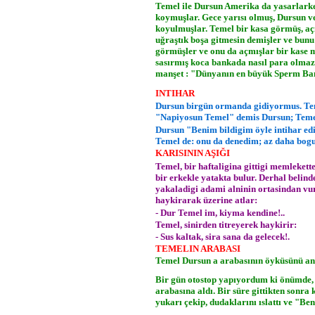
Temel ile Dursun Amerika da yasarlarke
koymuşlar. Gece yarısı olmuş, Dursun v
koyulmuşlar. Temel bir kasa görmüş, açm
uğraştık boşa gitmesin demişler ve bunu
görmüşler ve onu da açmışlar bir kase m
sasırmış koca bankada nasıl para olmaz d
manşet : "Dünyanın en büyük Sperm Ban
INTIHAR
Dursun birgün ormanda gidiyormus. Teme
"Napiyosun Temel" demis Dursun; Temel
Dursun "Benim bildigim öyle intihar edi
Temel de: onu da denedim; az daha bog
KARISININ AŞIĞI
Temel, bir haftaligina gittigi memleket
bir erkekle yatakta bulur. Derhal belin
yakaladigi adami alninin ortasindan vu
haykirarak üzerine atlar:
- Dur Temel im, kiyma kendine!..
Temel, sinirden titreyerek haykirir:
- Sus kaltak, sira sana da gelecek!.
TEMELIN ARABASI
Temel Dursun a arabasının öyküsünü an
Bir gün otostop yapıyordum ki önümde, b
arabasına aldı. Bir süre gittikten sonra 
yukarı çekip, dudaklarını ıslattı ve "Ben