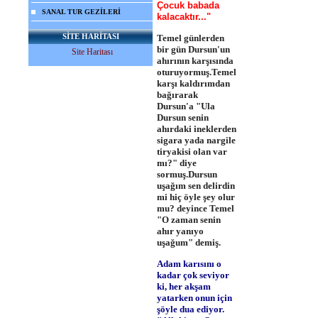
Çocuk babada
SANAL TUR GEZİLERİ
kalacaktır..."
SİTE HARİTASI
Temel günlerden
bir gün Dursun'un
Site Haritası
ahırının karşısında
oturuyormuş.Temel
karşı kaldırımdan
bağırarak
Dursun'a "Ula
Dursun senin
ahırdaki ineklerden
sigara yada nargile
tiryakisi olan var
mı?" diye
sormuş.Dursun
uşağım sen delirdin
mi hiç öyle şey olur
mu? deyince Temel
"O zaman senin
ahır yanıyo
uşağum" demiş.
Adam karısını o
kadar çok seviyor
ki, her akşam
yatarken onun için
şöyle dua ediyor.