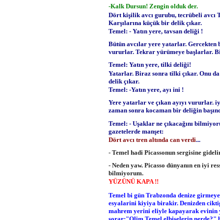
-Kalk Dursun! Zengin olduk der.
Dört kişilik avcı gurubu, tecrübeli avcı
Karşılarına küçük bir delik çıkar.
Temel: - Yatın yere, tavsan deliği !
Bütün avcılar yere yatarlar. Gercekten 
vururlar. Tekrar yürümeye başlarlar. Bi
Temel: Yatın yere, tilki deliği!
Yatarlar. Biraz sonra tilki çıkar. Onu d
delik çıkar.
Temel: -Yatın yere, ayı ini !
Yere yatarlar ve çıkan ayıyı vururlar. 
zaman sonra kocaman bir deliğin başınd
Temel: - Uşaklar ne çıkacağını bilmiyor
gazetelerde manşet:
Dört avcı tren altında can verdi
...
- Temel hadi Picassonun sergisine gide
- Neden yaw. Picasso dünyanın en iyi r
bilmiyorum.
YÜZÜNÜ KAPA !!
Temel bi gün Trabzonda denize girmeye k
esyalarini kiyiya birakir. Denizden cikt
mahrem yerini eliyle kapayarak evinin y
sorar;"Olim Temel elbiselerin nerde?" b