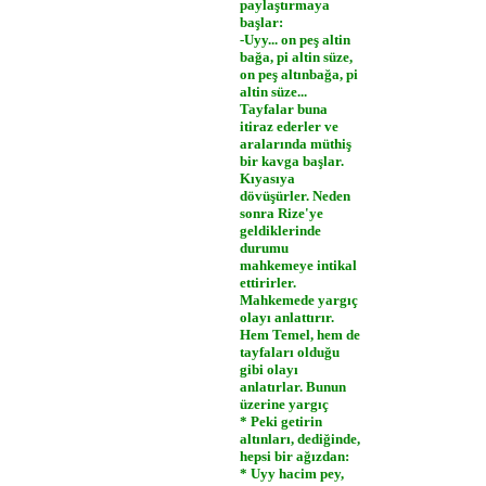
paylaştırmaya
başlar:
-Uyy... on peş altin
bağa, pi altin süze,
on peş altınbağa, pi
altin süze...
Tayfalar buna
itiraz ederler ve
aralarında müthiş
bir kavga başlar.
Kıyasıya
dövüşürler. Neden
sonra Rize'ye
geldiklerinde
durumu
mahkemeye intikal
ettirirler.
Mahkemede yargıç
olayı anlattırır.
Hem Temel, hem de
tayfaları olduğu
gibi olayı
anlatırlar. Bunun
üzerine yargıç
* Peki getirin
altınları, dediğinde,
hepsi bir ağızdan:
* Uyy hacim pey,