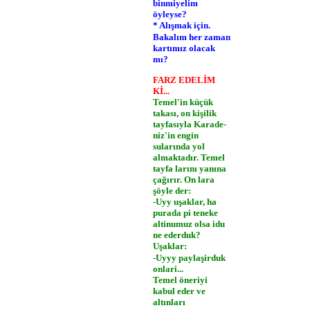
binmiyelim
öyleyse?
* Alışmak için.
Bakalım her zaman
kartımız olacak
mı?
FARZ EDELİM
Kİ...
Temel'in küçük
takası, on kişilik
tayfasıyla Karade­
niz'in engin
sularında yol
almaktadır. Temel
tayfa­ larını yanına
çağırır. On­ lara
şöyle der:
-Uyy uşaklar, ha
purada pi teneke
altinumuz olsa idu
ne ederduk?
Uşaklar:
-Uyyy paylaşirduk
onlari...
Temel öneriyi
kabul eder ve
altınları