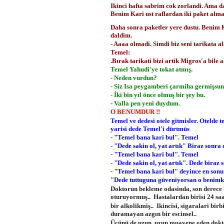
Ikinci hafta sabrim cok zorlandi. Ama d
Benim Kari ust raflardan iki paket alma
Daha sonra paketler yere dustu. Benim 
daldim.
- Aaaa olmadi. Simdi biz seni tarikata a
Temel:
.Bırak tarikati bizi artik Migros'a bile 
Temel Yahudi'ye tokat atmış.
- Neden vurdun?
- Siz Isa peygamberi çarmiha germişsun
- İki bin yıl önce olmuş bir şey bu.
- Valla pen yeni duydum.
O BENUMDUR !!
Temel ve dedesi otele gitmisler. Otelde t
yarisi dede Temel'i dürtmüs
- "Temel bana kari bul". Temel
- "Dede sakin ol, yat artık" Biraz sonra 
- "Temel bana kari bul". Temel
- "Dede sakin ol, yat artık". Dede biraz
- "Temel bana kari bul" deyince en sonu
"Dede tuttuguna güveniyorsan o benimk
Doktorun bekleme odasinda, son derece 
oturuyormuş.. Hastalardan birisi 24 saa
bir alkolikmiş.. Ikincisi, sigaralari bir
duramayan azgın bir escinsel..
Üçünü de uzun uzun muayene eden dokto