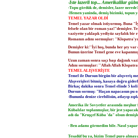
Iste lazerli top... Amerikalilar gül
-
-Topu gördük de, demisler, lazer nerede
-Hemen yaninda, demiş bizimki, topun yan
TEMEL YAZAR OLDİ
Temel yazar olmak istiyormuş. Buna "İyi
felsefe olan bir roman yaz!"demişler. Te
vaziyette yaklaşık yediyüz sayfalık bir
Romanın adını sormuşlar: ''Klopatra'yı
Demişler ki:''İyi hoş, bunda her şey var d
Bunun üzerine Temel gene eve kapanmış. 
Uzun zaman sonra saçı başı dağınık vaziy
Adını sormuşlar: ''Allah Allah Klopatra
TEMEL ALIŞVERİŞTE
Temel ile Dursun birgün bir alışveriş me
Alışverişleri bitmiş, kasaya doğru gide
Birkaç dakika sonra Temel elinde 5 koli
Dursun sormuş: "Haçan napacasun pu o
-Bununla denize cirebilisün, atlayıp zıpla
Amerika ile Sovyetler arasında meşhur f
Kübalılar toplanmışlar, bir jest yapacak
adı da "Kruşçef Küba 'da" olsun demişle
- Ben adamı görmedim bile. Nasıl yapar
Tesadüf bu ya, bizim Temel puro almay