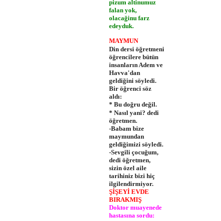
pizum altinumuz
falan yok,
olacağinu farz
edeyduk.
MAYMUN
Din dersi öğretmeni
öğrencile­re bütün
insanların Adem ve
Hav­va'dan
geldiğini söyledi.
Bir öğrenci söz
aldı:
* Bu doğru değil.
* Nasıl yani? dedi
öğretmen.
-Babam bize
maymundan
geldiğimizi söyledi.
-Sevgili çocuğum,
dedi öğretmen,
sizin özel aile
tarihiniz bizi hiç
ilgilendirmiyor.
ŞİŞEYİ EVDE
BIRAKMIŞ
Doktor muayenede
hastasına sordu: