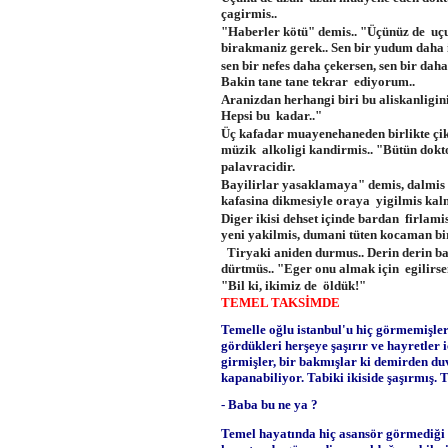
çagirmis..
"Haberler kötü" demis.. "Üçünüz de uçu
birakmaniz gerek.. Sen bir yudum daha 
sen bir nefes daha çekersen, sen bir daha 
Bakin tane tane tekrar ediyorum..
Aranizdan herhangi biri bu aliskanligini 
Hepsi bu kadar.."
Üç kafadar muayenehaneden birlikte çikm
müzik alkoligi kandirmis.. "Bütün dokt
palavracidir.
Bayilirlar yasaklamaya" demis, dalmis iç
kafasina dikmesiyle oraya yigilmis kalm
Diger ikisi dehset içinde bardan firlam
yeni yakilmis, dumani tüten kocaman bi
Tiryaki aniden durmus.. Derin derin ba
dürtmüs.. "Eger onu almak için egilirse
"Bil ki, ikimiz de öldük!"
TEMEL TAKSİMDE
Temelle oğlu istanbul'u hiç görmemişler
gördükleri herşeye şaşırır ve hayretler i
girmişler, bir bakmışlar ki demirden du
kapanabiliyor. Tabiki ikiside şaşırmış. 
- Baba bu ne ya ?
Temel hayatında hiç asansör görmediği i