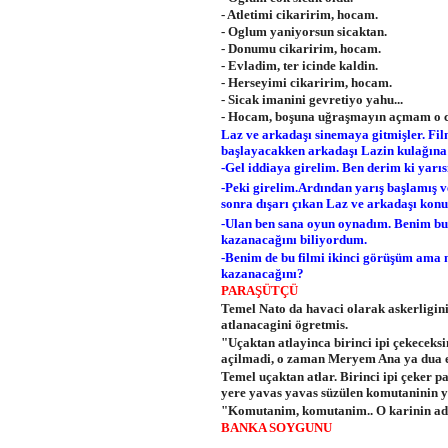
- Atletimi cikaririm, hocam.
- Oglum yaniyorsun sicaktan.
- Donumu cikaririm, hocam.
- Evladim, ter icinde kaldin.
- Herseyimi cikaririm, hocam.
- Sicak imanini gevretiyo yahu...
- Hocam, boşuna uğraşmayın açmam o c
Laz ve arkadaşı sinemaya gitmişler. Film
başlayacakken arkadaşı Lazin kulağına 
-Gel iddiaya girelim. Ben derim ki yarı
-Peki girelim.Ardından yarış başlamış v
sonra dışarı çıkan Laz ve arkadaşı kon
-Ulan ben sana oyun oynadım. Benim bu f
kazanacağını biliyordum.
-Benim de bu filmi ikinci görüşüm ama ne
kazanacağını?
PARAŞÜTÇÜ
Temel Nato da havaci olarak askerligin
atlanacagini ögretmis.
"Uçaktan atlayinca birinci ipi çekeceksin
açilmadi, o zaman Meryem Ana ya dua e
Temel uçaktan atlar. Birinci ipi çeker pa
yere yavas yavas süzülen komutaninin 
"Komutanim, komutanim.. O karinin adi
BANKA SOYGUNU