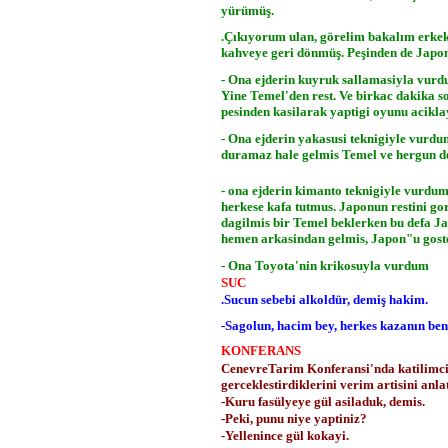
yürümüş.
.Çıkıyorum ulan, görelim bakalım erkek
kahveye geri dönmüş. Peşinden de Japon 
- Ona ejderin kuyruk sallamasiyla vurd
Yine Temel'den rest. Ve birkac dakika s
pesinden kasilarak yaptigi oyunu acikl
- Ona ejderin yakasusi teknigiyle vurd
duramaz hale gelmis Temel ve hergun de
- ona ejderin kimanto teknigiyle vurdum
herkese kafa tutmus. Japonun restini go
dagilmis bir Temel beklerken bu defa Ja
hemen arkasindan gelmis, Japon"u gos
- Ona Toyota'nin krikosuyla vurdum
SUC
.Sucun sebebi alkoldür, demiş hakim.
-Sagolun, hacim bey, herkes kazanın be
KONFERANS
CenevreTarim Konferansi'nda katilimcila
gerceklestirdiklerini verim artisini anl
-Kuru fasülyeye gül asiladuk, demis.
-Peki, punu niye yaptiniz?
-Yellenince gül kokayi.