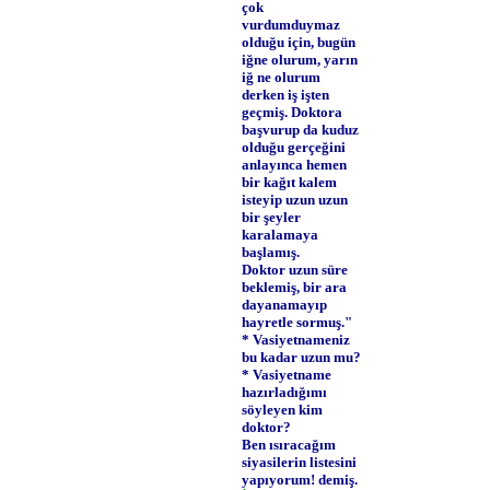
çok
vurdumduymaz
olduğu için, bugün
iğne olurum, yarın
iğ­ ne olurum
derken iş işten
geçmiş. Doktora
başvurup da kuduz
olduğu gerçeğini
anlayınca hemen
bir kağıt kalem
isteyip uzun uzun
bir şeyler
karalamaya
başlamış.
Doktor uzun süre
beklemiş, bir ara
dayanamayıp
hayretle sormuş."
* Vasiyetnameniz
bu kadar uzun mu?
* Vasiyetname
hazırladığımı
söyleyen kim
doktor?
Ben ısıracağım
siyasilerin listesini
yapıyorum! demiş.