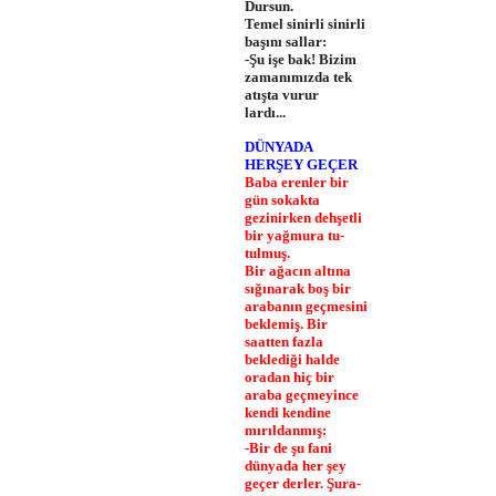
Dursun.
Temel sinirli sinirli
başını sallar:
-Şu işe bak! Bizim
zamanımızda tek
atışta vurur­
lardı...
DÜNYADA
HERŞEY GEÇER
Baba erenler bir
gün sokakta
gezinirken dehşetli
bir yağmura tu­
tulmuş.
Bir ağacın altına
sığınarak boş bir
arabanın geçmesini
beklemiş. Bir
saatten fazla
beklediği halde
oradan hiç bir
araba geçmeyince
kendi kendine
mırıldanmış:
-Bir de şu fani
dünyada her şey
geçer derler. Şura­