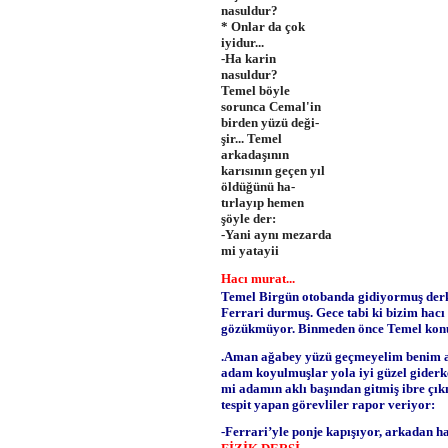
nasuldur?
* Onlar da çok
iyidur...
-Ha karin
nasuldur?
Temel böyle
sorunca Cemal'in
birden yüzü deği­
şir... Temel
arkadaşının
karısının geçen yıl
öldüğünü ha­
tırlayıp hemen
şöyle der:
-Yani aynı mezarda
mi yatayii
Hacı murat...
Temel Birgün otobanda gidiyormuş derk
Ferrari durmuş. Gece tabi ki bizim hacı
gözükmüyor. Binmeden önce Temel kon
.Aman ağabey yüzü geçmeyelim benim a
adam koyulmuşlar yola iyi güzel giderke
mi adamın aklı başından gitmiş ibre çık
tespit yapan görevliler rapor veriyor:
-Ferrari’yle ponje kapışıyor, arkadan h