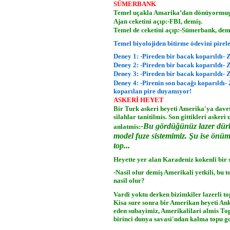
SÜMERBANK
Temel uçakla Amarika’dan dönüyormuş. 
Ajan ceketini açıp:-FBI, demiş.
Temel de ceketini açıp:-Sümerbank, dem
Temel biyolojiden bitirme ödevini pirel
Deney 1: -Pireden bir bacak koparıldı- Z
Deney 2: -Pireden bir bacak koparıldı- Z
Deney 3: -Pireden bir bacak koparıldı- Z
Deney 4: -Pirenin son bacağı koparıldı-
koparılan pire duyamıyor!
ASKERİ HEYET
Bir Turk askeri heyeti Amerika'ya davet
silahlar tanitilmis. Son gittikleri askeri
-Bu gördüğünüz lazer dürb
anlatmis:
model fuze sistemimiz. Şu ise önümü
top...
Heyette yer alan Karadeniz kokenli bir
-Nasil olur demiş Amerikali yetkili, bu
nasil olur?
Vardi yoktu derken bizimkiler lazerli to
Kisa sure sonra bir Amerikan heyeti Ank
eden subayimiz, Amerikalilari almis To
birinci dunya savasi'ndan kalma topu g