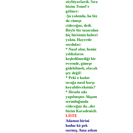
söylüyorlardı. Sıra
bizim Temel'e
gelince:
-Şu yakında, ha biz
da cüneşe
cideceğuz, dedi.
Böyle bir tasarıdan
hiç birisinin haberi
yoktu. Hayretle
sordular:
* Nasıl olur, henüz
yıldızların
keşfedilmediği bir
evrende, güneşe
gidebilmek, olacak
şey değil!
* Peki o kadar
sıcağa nasıl karşı
koyabileceksiniz?
* Hesabı sıkı
yapılmıştır. Akşam
serunluğunda
cideceğuz da...der
bizim Karadenizli.
LİSTE
Adamın birini
kuduz kö­ pek
ısırmış. Ama adam