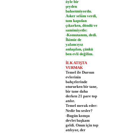
öyle bir
şeyden
bahsetmiyordu.
Asker selâm verdi,
tam kapıdan
çıkarken, döndü ve
samimiyetle:
-Komutanım, dedi.
İkimiz de
yalancıyız
anlaşılan, çünkü
ben evli değilim.
İLK ATIŞTA
VURMAK
Temel ile Dursun
evlerinin
bahçelerin­de
otururken bir tane,
bir tane daha
derken 21 pare top
atılır.
Temel merak eder:
Nedir bu sesler?
-Bugün komşu
devlet başkam
geldi. Onun için top
atılıyor, der