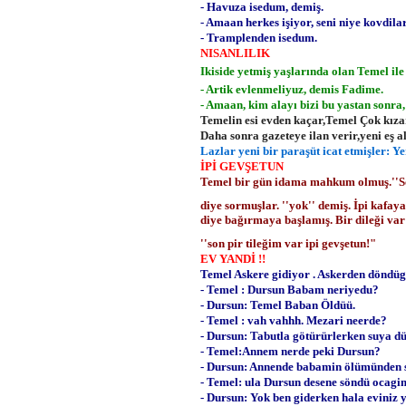
- Havuza isedum, demiş.
- Amaan herkes işiyor, seni niye kovdil
- Tramplenden isedum.
NISANLILIK
Ikiside yetmiş yaşlarında olan Temel ile 
- Artik evlenmeliyuz, demis Fadime.
- Amaan, kim alayı bizi bu yastan sonra
Temelin esi evden kaçar,Temel Çok kızar 
Daha sonra gazeteye ilan verir,yeni eş 
Lazlar yeni bir paraşüt icat etmişler: Ye
İPİ GEVŞETUN
Temel bir gün idama mahkum olmuş.''So
diye sormuşlar. ''yok'' demiş. İpi kafay
diye bağırmaya başlamış. Bir dileği va
''son pir tileğim var ipi gevşetun!"
EV YANDİ !!
Temel Askere gidiyor . Askerden döndü
- Temel : Dursun Babam neriyedu?
- Dursun: Temel Baban Öldüü.
- Temel : vah vahhh. Mezari neerde?
- Dursun: Tabutla götürürlerken suya d
- Temel:Annem nerde peki Dursun?
- Dursun: Annende babamin ölümünden s
- Temel: ula Dursun desene söndü ocagi
- Dursun: Yok ben giderken hala eviniz 