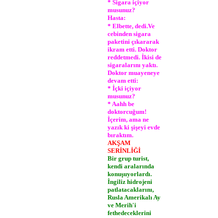
* Sigara içiyor
musunuz?
Hasta:
* Elbette, dedi.Ve
cebinden sigara
paketini çıkararak
ikram etti. Doktor
reddetmedi. İkisi de
sigaralarını yaktı.
Doktor muayeneye
devam etti:
* İçki içiyor
musunuz?
* Aahh be
doktorcuğum!
İçerim, ama ne
yazık ki şişeyi evde
bıraktım.
AKŞAM
SERİNLİĞİ
Bir grup turist,
kendi aralarında
konuşuyorlardı.
İngiliz hidrojeni
patlatacaklarını,
Rusla Amerikalı Ay
ve Merih'i
fethedeceklerini