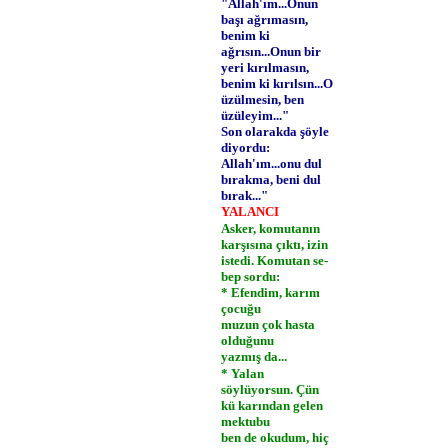
"Allah'ım...Onun
başı ağrımasın,
benim ki
ağrısın...Onun bir
yeri kırılmasın,
benim ki kırılsın...O
üzülmesin, ben
üzüleyim..."
Son olarakda şöyle
diyordu:
Allah'ım...onu dul
bırakma, beni dul
bırak..."
YALANCI
Asker, komutanın
karşısına çıktı, izin
istedi. Komutan se­
bep sordu:
* Efendim, karım
çocuğu­
muzun çok hasta
olduğunu
yazmış da...
* Yalan
söylüyorsun. Çün­
kü karından gelen
mektubu
ben de okudum, hiç