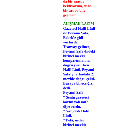
da bir saattir
bekliyorum, daha
bir araba bile
geçmedi.
ALIŞMAK LAZIM
Gazeteci Halil Lütfi
ile Peyami Safa,
Bebek'e gidi­
yorlardı.
Tranvay gelince,
Peyami Safa öndeki
birinci mevki
kompartımanına
doğru yürürken
Halil Lütfi, Peyami
Safa'yı arkadaki 2.
mevkie doğru çekti.
Buraya binece­ ğiz,
dedi.
Peyami Safa:
* Senin gazeteci
kartın yok mu?
diye sordu.
* Var, dedi Halil
Lütfi.
* Peki, neden
birinci mevkie