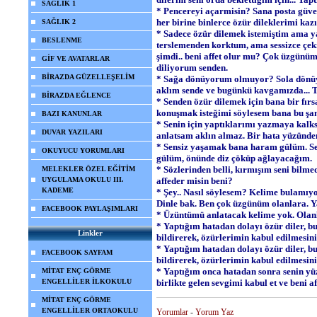
SAĞLIK 1
* Pencereyi açarmisin? Sana posta güve
her birine binlerce özür dileklerimi kaz
SAĞLIK 2
* Sadece özür dilemek istemiştim ama
BESLENME
terslemenden korktum, ama sessizce çe
şimdi.. beni affet olur mu? Çok üzgünüm
GİF VE AVATARLAR
diliyorum senden.
BİRAZDA GÜZELLEŞELİM
* Sağa dönüyorum olmuyor? Sola dönü
aklım sende ve bugünkü kavgamızda... 
BİRAZDA EĞLENCE
* Senden özür dilemek için bana bir fır
konuşmak isteğimi söylesem bana bu şan
BAZI KANUNLAR
* Senin için yaptıklarımı yazmaya kalk
DUVAR YAZILARI
anlatsam aklın almaz. Bir hata yüzünden
* Sensiz yaşamak bana haram gülüm. Se
OKUYUCU YORUMLARI
gülüm, önünde diz çöküp ağlayacağım.
* Sözlerinden belli, kırmışım seni bilme
MELEKLER ÖZEL EĞİTİM
UYGULAMA OKULU III.
affeder misin beni?
KADEME
* Şey.. Nasıl söylesem? Kelime bulamıyor
Dinle bak. Ben çok üzgünüm olanlara. Y
FACEBOOK PAYLAŞIMLARI
* Üzüntümü anlatacak kelime yok. Olanl
* Yaptığım hatadan dolayı özür diler, b
Linkler
bildirerek, özürlerimin kabul edilmesin
* Yaptığım hatadan dolayı özür diler, b
FACEBOOK SAYFAM
bildirerek, özürlerimin kabul edilmesin
* Yaptığım onca hatadan sonra senin yü
MİTAT ENÇ GÖRME
ENGELLİLER İLKOKULU
birlikte gelen sevgimi kabul et ve beni aff
MİTAT ENÇ GÖRME
ENGELLİLER ORTAOKULU
Yorumlar
-
Yorum Yaz