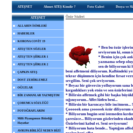
ATEŞNET
Ahmet ATEŞ Kimdir ?
Foto Galeri
Dosya ve Sl
Özür Sözleri
ATEŞNET
ALLAHIN İSİMLERİ
HABERLER
KORONA COVİT 19
* Ben bu özür işleri
ATEŞ'TEN SÖZLER
seviyorum ki, onun i
* Benim için çok anla
ATEŞ'TEN ŞİİRLER 1
yazmama sebep oluyo
ATEŞ'TEN ŞİİRLER 2
sen de biliyorsun ki 
beni affetmeni diliyorum. Kalbindeki y
ÇAPKIN ATEŞ
tekrar düşünmen için kendine fırsat ver
DOST ZEHİRLEMEZ
sevgilim. Seni çok seviyorum.
* Beyaz bir güvercin yolluyorum sana bu
OĞUZLAR
kırgınlıkları yok etsin ve sen özürlerimi 
* Bilirsin affetmek gibi bir başka büyük
BİR ZAMANLAR YAZMIŞTIM
sığınıyorum.. Affet lütfen beni...
ÇORUMCA SÖZLÜĞÜ
* Bilirsin bir karıncayı bile incitmem...
Çoooook ama çoooook özür diliyorum se
FOTOĞRAFLARIM
* Biliyorum bugün seni istemeden kırdı
çaresizce... Biliyorum gözlerinden okudu
Milli Piyangonun Bitirdiği
Hayatlar
Özürlerimi kabul et. Seni seviyorum!
* Biliyorum hata bende... Yaptığım affe
AVRUPA BİRLİĞİ NEDEN BİZİ
neolur beni affet...