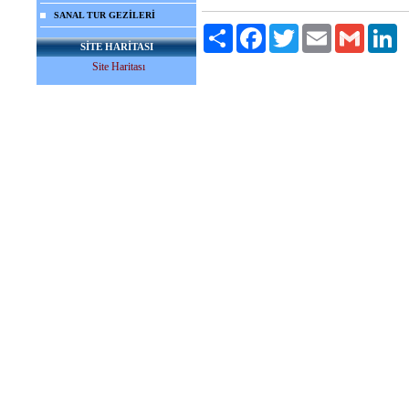
SANAL TUR GEZİLERİ
Paylaş
Facebook
Twitter
Email
Gmail
Li
SİTE HARİTASI
Site Haritası