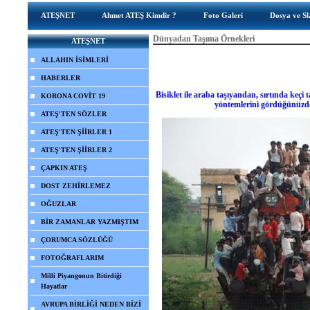
ATEŞNET
Ahmet ATEŞ Kimdir ?
Foto Galeri
Dosya ve Sl
Dünyadan Taşıma Örnekleri
ATEŞNET
ALLAHIN İSİMLERİ
HABERLER
Bisiklet ile araba taşıyandan, sırtında keçi
KORONA COVİT 19
yöntemlerini gördüğünüzde '
ATEŞ'TEN SÖZLER
ATEŞ'TEN ŞİİRLER 1
ATEŞ'TEN ŞİİRLER 2
ÇAPKIN ATEŞ
DOST ZEHİRLEMEZ
OĞUZLAR
BİR ZAMANLAR YAZMIŞTIM
ÇORUMCA SÖZLÜĞÜ
FOTOĞRAFLARIM
Milli Piyangonun Bitirdiği
Hayatlar
AVRUPA BİRLİĞİ NEDEN BİZİ