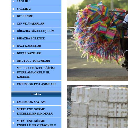
SAĞLIK 1
SAĞLIK 2
BESLENME
GİF VE AVATARLAR
BİRAZDA GÜZELLEŞELİM
BİRAZDA EĞLENCE
BAZI KANUNLAR
DUVAR YAZILARI
OKUYUCU YORUMLARI
MELEKLER ÖZEL EĞİTİM
UYGULAMA OKULU III.
KADEME
FACEBOOK PAYLAŞIMLARI
Linkler
FACEBOOK SAYFAM
MİTAT ENÇ GÖRME
ENGELLİLER İLKOKULU
MİTAT ENÇ GÖRME
ENGELLİLER ORTAOKULU