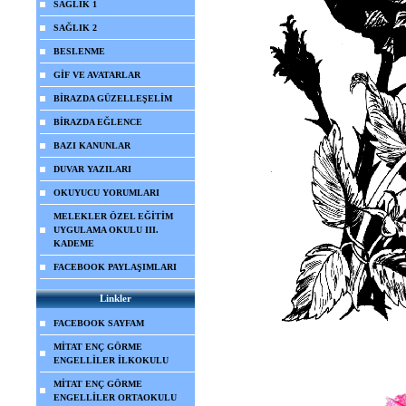
SAĞLIK 1
SAĞLIK 2
BESLENME
GİF VE AVATARLAR
BİRAZDA GÜZELLEŞELİM
BİRAZDA EĞLENCE
BAZI KANUNLAR
DUVAR YAZILARI
OKUYUCU YORUMLARI
MELEKLER ÖZEL EĞİTİM
UYGULAMA OKULU III.
KADEME
FACEBOOK PAYLAŞIMLARI
Linkler
FACEBOOK SAYFAM
MİTAT ENÇ GÖRME
ENGELLİLER İLKOKULU
MİTAT ENÇ GÖRME
ENGELLİLER ORTAOKULU