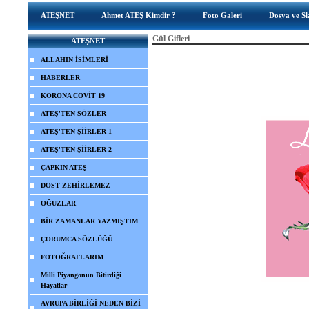
ATEŞNET
Ahmet ATEŞ Kimdir ?
Foto Galeri
Dosya ve Sl
Gül Gifleri
ATEŞNET
ALLAHIN İSİMLERİ
HABERLER
KORONA COVİT 19
ATEŞ'TEN SÖZLER
ATEŞ'TEN ŞİİRLER 1
ATEŞ'TEN ŞİİRLER 2
ÇAPKIN ATEŞ
DOST ZEHİRLEMEZ
OĞUZLAR
BİR ZAMANLAR YAZMIŞTIM
ÇORUMCA SÖZLÜĞÜ
FOTOĞRAFLARIM
Milli Piyangonun Bitirdiği
Hayatlar
AVRUPA BİRLİĞİ NEDEN BİZİ