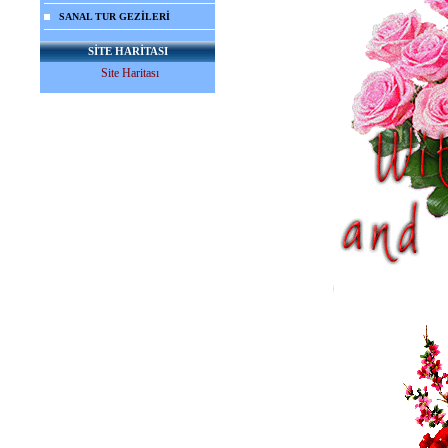
SANAL TUR GEZİLERİ
SİTE HARİTASI
Site Haritası